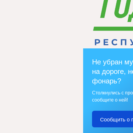
Не убран му
на дороге, н
фонарь?
Столкнулись с пр
сообщите о ней!
Сообщить о 