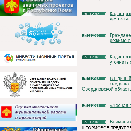
Кадастровая палата провела мониторинг качества
25.01.2018
деятельн
Граждане и организации могут получить услуги Росреестра в
25.01.2018
режиме о
Кадастровая палата рекомендует землепользователям
25.01.2018
уточнить 
В Единый государственный реестр недвижимости внесены
25.01.2018
сведения
Свердловской област
«Лесна
25.01.2018
Внимани
25.01.2018
ШТОРМОВОЕ ПРЕДУПРЕ