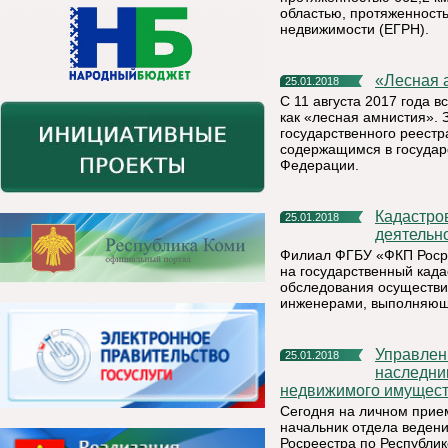
областью, протяженность
недвижимости (ЕГРН).
«Лесна
25.01.2018
С 11 августа 2017 года 
как «лесная амнистия». 
государственного реест
содержащимся в государ
Федерации.
Кадастровая палата провела мониторинг качества
25.01.2018
деятельн
Филиал ФГБУ «ФКП Росре
на государственный када
обследования осуществи
инженерами, выполняющи
Управление Росреестра по Республике Коми: получение
25.01.2018
наследни
недвижимого имущес
Сегодня на личном прие
начальник отдела веден
Росреестра по Республик