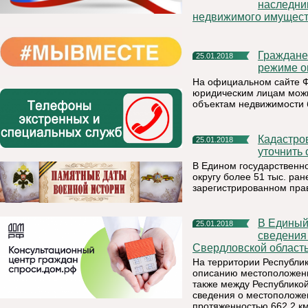
наследни
недвижимого имущес
Граждане и организации могут получить услуги Росреестра в
25.01.2018
режиме о
На официальном сайте ФГ
юридическим лицам мож
объектам недвижимости 
Кадастровая палата рекомендует землепользователям
25.01.2018
уточнить 
В Едином государственн
округу более 51 тыс. ра
зарегистрированном пра
В Единый государственный реестр недвижимости внесены
25.01.2018
сведения
Свердловской област
На территории Республи
описанию местоположени
также между Республикой
сведения о местоположе
протяженностью 662,2 км