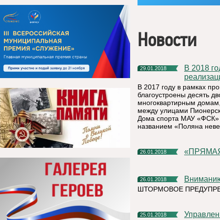
Новости
В 2018 году в Княжпогостском районе продолжится
29.01.2018
реализац
В 2017 году в рамках п
благоустроены десять дв
многоквартирным домам,
между улицами Пионерска
Дома спорта МАУ «ФСК» 
названием «Поляна неве
«ПРЯМ
26.01.2018
Внимани
26.01.2018
ШТОРМОВОЕ ПРЕДУПР
Управление Росреестра по Республике Коми: получение
25.01.2018