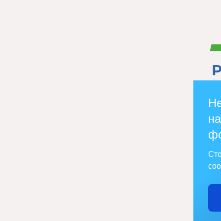
Не
на
ф
Сто
соо