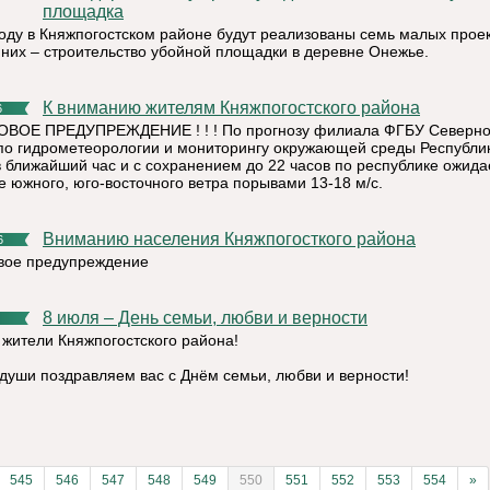
площадка
году в Княжпогостском районе будут реализованы семь малых проек
 них – строительство убойной площадки в деревне Онежье.
К вниманию жителям Княжпогостского района
6
ВОЕ ПРЕДУПРЕЖДЕНИЕ ! ! ! По прогнозу филиала ФГБУ Северн
по гидрометеорологии и мониторингу окружающей среды Республи
в ближайший час и с сохранением до 22 часов по республике ожида
е южного, юго-восточного ветра порывами 13-18 м/с.
Вниманию населения Княжпогосткого района
6
ое предупреждение
8 июля – День семьи, любви и верности
 жители Княжпогостского района!
 души поздравляем вас с Днём семьи, любви и верности!
545
546
547
548
549
550
551
552
553
554
»