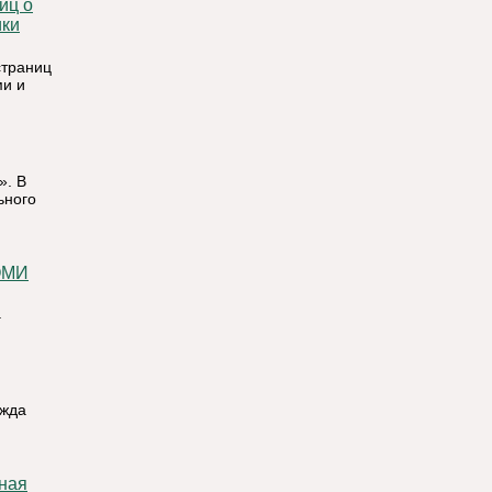
ики
страниц
ми и
». В
ьного
ОМИ
.
ежда