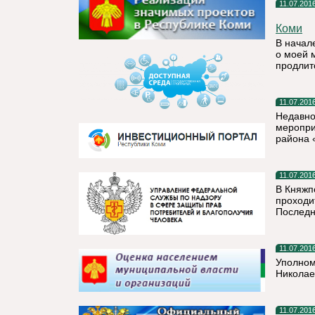
11.07.201
Коми
В начал
о моей 
продлитс
11.07.201
Недавно
меропри
района 
11.07.201
В Княжп
проходи
Последн
11.07.201
Уполном
Николае
11.07.201