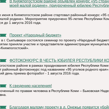
В Княжпогостском районе объявлен конкурс «95 страниц о
6
моей малой родине», приуроченный юбилею Республ
е июня в Княжпогостском районе стартовал районный конкурс «95 
малой родине». Мероприятие приурочено 95-летию Республики Ко
я до 1 августа 2016 года.
Проект «Народный бюджет»
6
 в г. Сыктывкаре состоялся семинар по проекту «Народный бюджет
ятии приняли участие и представители администрации муниципал
«Княжпогостский».
ФОТОКОНКУРС В ЧЕСТЬ ЮБИЛЕЯ РЕСПУБЛИКИ К
6
огостском районе в рамках празднования юбилея Республики Коми
т районный фотоконкурс под названием «95 уголков родного края»
ий день приема фоторабот - 1 августа 2016 года.
К сведению населения!
6
оченный по правам человека в Республике Коми – Быковская Над
вна.
Благодаря малому проекту в д. Онежье появится убойная
6