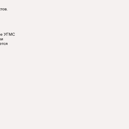
тов.
ое УГМС
ки
ется