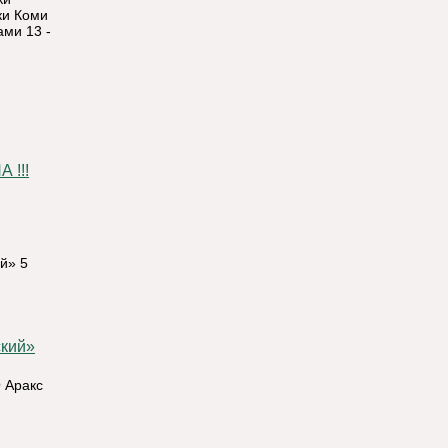
ки Коми
ами 13 -
!!!
й» 5
 Аракс