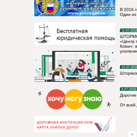
В 2016 
Один из
11.07.201
ШТОРМО
«Центр 
Коми»: 
усилени
10.07.201
Штормов
8.07.2016
Дорогие
От всей
«