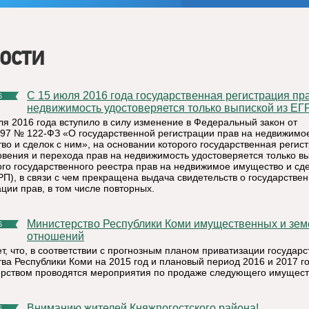
ости
С 15 июля 2016 года государственная регистрация прав на
6
недвижимость удостоверяется только выпиской из ЕГ
ля 2016 года вступило в силу изменение в Федеральный закон от
997 № 122-ФЗ «О государственной регистрации прав на недвижимо
во и сделок с ним», на основании которого государственная регис
овения и перехода прав на недвижимость удостоверяется только в
ого государственного реестра прав на недвижимое имущество и сде
РП), в связи с чем прекращена выдача свидетельств о государстве
ции прав, в том числе повторных.
Министерство Республики Коми имущественных и земельных
6
отношений
т, что, в соответствии с прогнозным планом приватизации государс
ва Республики Коми на 2015 год и плановый период 2016 и 2017 го
рством проводятся мероприятия по продаже следующего имущест
Вниманию жителей Княжпогостского района!
6