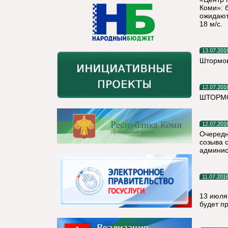
Коми»: 
ожидают
18 м/с.
13.07.201
Штормов
12.07.201
ШТОРМО
12.07.201
Очередн
созыва с
админис
11.07.201
13 июля
будет п