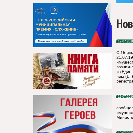
Нов
19.07.201
С 15 ию
21.07.1
имущест
возникн
из Един
ним (ЕГ
регистра
19.07.201
сообщае
имущест
Министе
19.07.201