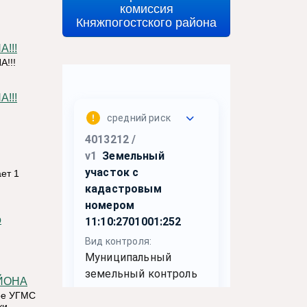
комиссия
Княжпогостского района
!!!
!!!
!!!
ет 1
ЙОНА
ое УГМС
ки