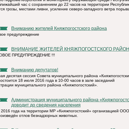
ближайший час с сохранением до 22 часов на территории Республи
ся грозы, местами ливни, усиление северо-западного ветра порыв
Вниманию жителей Княжпогостского района
6
ое предупреждение
ВНИМАНИЕ ЖИТЕЛЕЙ КНЯЖПОГОСТСКОГО РАЙОНА 
6
ВОЕ ПРЕДУПРЕЖДЕНИЕ !!!
Вниманию депутатов!
6
ая десятая сессия Совета муниципального района «Княжпогостски
остоится 18 июля 2016 года в 10-00 часов в зале заседаний
трации муниципального района «Княжпогостский».
Администрация муниципального района «Княжпогостский»
6
доводит до сведения населения
 2016 года на территории МР «Княжпогостский» организацией ООО
роизведён отлов безнадзорных животных.