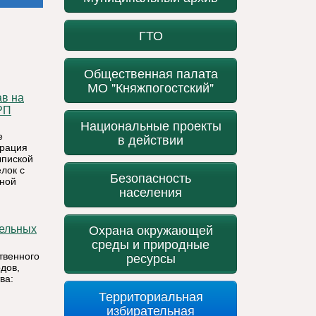
ГТО
Общественная палата
МО "Княжпогостский"
РП
Национальные проекты
е
в действии
трация
ыпиской
лок с
Безопасность
нной
населения
Охрана окружающей
среды и природные
ресурсы
твенного
дов,
ва:
Территориальная
избирательная