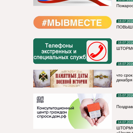
Пожароо
18.07.201
ПОВЫШЕ
18.07.201
ШТОРМО
18.07.201
что сро
декабря
15.07.201
Поздрав
14.07.201
ШТОРМО
«Центр 