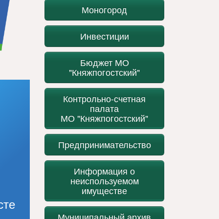
Моногород
Инвестиции
Бюджет МО
"Княжпогостский"
Контрольно-счетная
палата
МО "Княжпогостский"
Предпринимательство
Информация о
неиспользуемом
имуществе
сте
Муниципальный архив