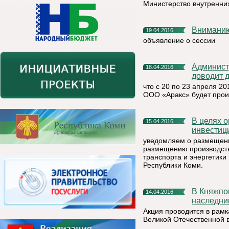
Министерство внутренних
Внимани
19.04.2016
объявление о сессии
Администрация муниципального района «Княжпогостский»
18.04.2016
доводит 
что с 20 по 23 апреля 2
ООО «Аракс» будет прои
В целях организации работы в части активизации
15.04.2016
инвестиц
уведомляем о размещени
размещению производств
транспорта и энергетики
Республики Коми.
В Княжпогостском районе дан старт марафону «Мы -
14.04.2016
наследни
Акция проводится в рамк
Великой Отечественной 