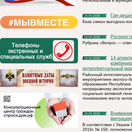
Региональным и муницип
Где-деше
19.04.2016
База самых выгодных ко
Росреес
19.04.2016
Рубрика «Вопрос — отве
14 апреля 2016 года на базе МАДОУ «Детский сад №10
19.04.2016
комбинир
интеллектуальный мар
Районный интеллектуаль
мероприятием эколого-б
образования Республики
непрерывному экологиче
социально активной личн
пониманием места челов
Вниманию получателей государственных услуг в сфере
19.04.2016
миграции
В соответствии с Указом
2016г. № 156, полномоч