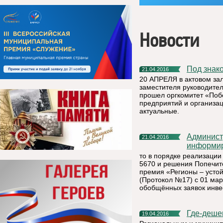
Новости
Под зна
21.04.2016
20 АПРЕЛЯ в актовом за
заместителя руководите
прошел оргкомитет «Побе
предприятий и организа
актуальные.
Администрация муниципального района «Княжпогостский»
21.04.2016
информир
то в порядке реализации
5670 и решения Попечит
премия «Регионы – устойч
(Протокол №17) с 01 мар
обобщённых заявок инвес
Где-деше
19.04.2016