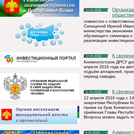
Организационным комитетом конкурса «Ежегодная
12.04.2016
обществе
совместно с ответствен
Синициной Ириной Ивано
министерства экономики 
обучающего семинара о
реализации инвестиционн
К сведен
12.04.2016
Княжпогостское ДРСУ дов
апреля 2016 года на авт
подъём аппарелей, прое
период паводка.
К сведен
11.04.2016
12 апреля 2016 года с 1
энергетики Республики 
прием на базе Княжпого
приёмная Главы Республик
Вопросы можно задать п
Администрация МР «Княжпогостский» информирует
8.04.2016