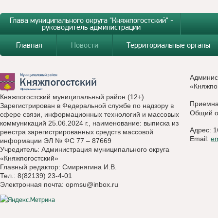
Глава муниципального округа "Княжпогостский" -
руководитель администрации
Главная
Новости
Территориальные органы
Админис
«Княжпо
Княжпогостский муниципальный район (12+)
Приемн
Зарегистрирован в Федеральной службе по надзору в
Общий о
сфере связи, информационных технологий и массовых
коммуникаций 25.06.2024 г., наименование: выписка из
Адрес: 1
реестра зарегистрированных средств массовой
Email:
e
информации ЭЛ № ФС 77 – 87669
Учредитель: Администрация муниципального округа
«Княжпогостский»
Главный редактор: Смирнягина И.В.
Тел.: 8(82139) 23-4-01
Электронная почта:
opmsu@inbox.ru