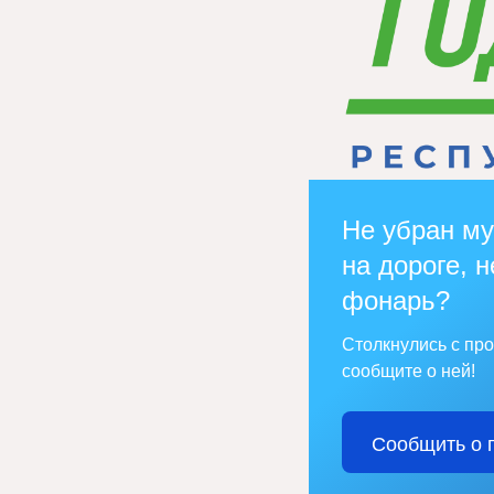
Не убран му
на дороге, н
фонарь?
Столкнулись с пр
сообщите о ней!
Сообщить о 