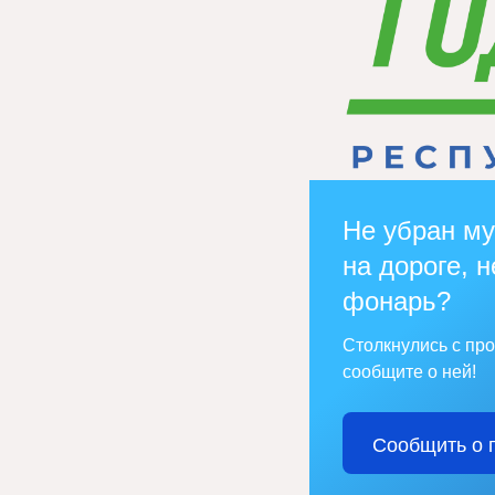
Не убран му
на дороге, н
фонарь?
Столкнулись с пр
сообщите о ней!
Сообщить о 