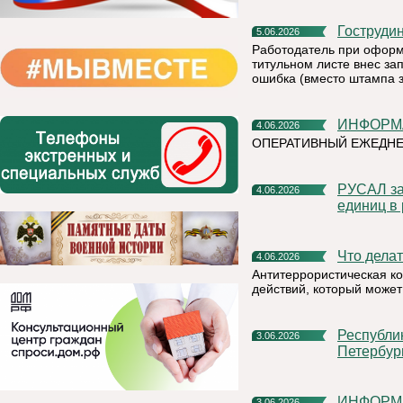
Гоструди
5.06.2026
Работодатель при оформ
титульном листе внес зап
ошибка (вместо штампа 
ИНФОР
4.06.2026
ОПЕРАТИВНЫЙ ЕЖЕДН
РУСАЛ заключил крупнейшую сделку по продаже углеродных
4.06.2026
единиц в
Что дел
4.06.2026
Антитеррористическая к
действий, который может
Республика Коми представит свой потенциал на XXIX
3.06.2026
Петербур
ИНФОР
3.06.2026