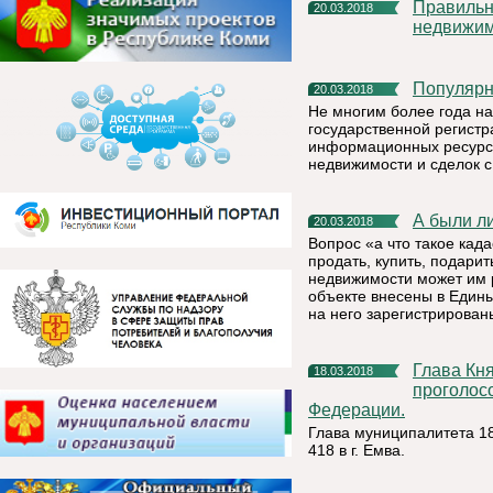
Правильный выбор кадастрового инженера – и нет проблем с
20.03.2018
недвижи
Популяр
20.03.2018
Не многим более года на
государственной регист
информационных ресурса
недвижимости и сделок с
А были 
20.03.2018
Вопрос «а что такое кад
продать, купить, подари
недвижимости может им р
объекте внесены в Един
на него зарегистрирован
Глава Княжпогостского района Татьяна Пугачева
18.03.2018
проголос
Федерации.
Глава муниципалитета 18
418 в г. Емва.