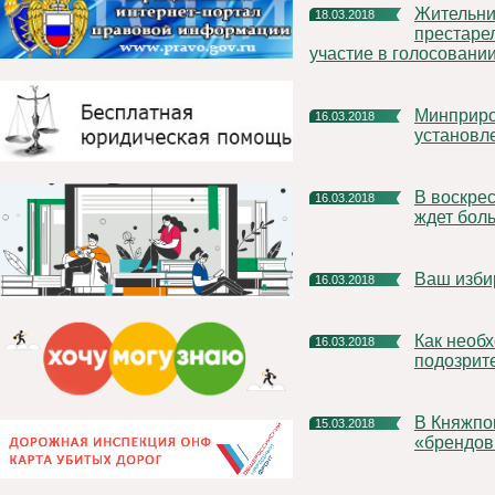
Жительница Княжпогостского дома-интерната для
18.03.2018
престаре
участие в голосовани
Минприроды Республики Коми информирует о порядке
16.03.2018
установл
В воскресенье 18 марта жителей Княжпогостского района
16.03.2018
ждет бол
Ваш изб
16.03.2018
Как необходимо действовать в случае обнаружения
16.03.2018
подозрит
В Княжпогостском районе может появиться свой
15.03.2018
«брендов