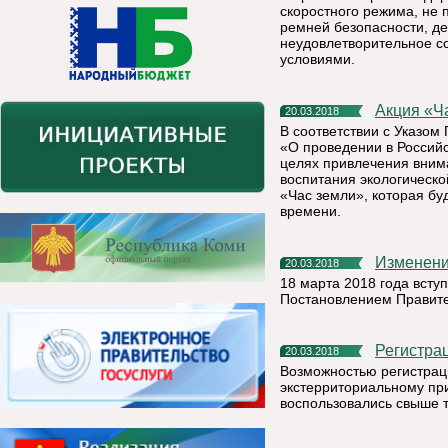
скоростного режима, не
ремней безопасности, де
неудовлетворительное со
условиями.
Акция «
20.03.2018
В соответствии с Указом
«О проведении в Российс
целях привлечения вним
воспитания экологическ
«Час земли», которая буд
времени.
Изменен
20.03.2018
18 марта 2018 года всту
Постановлением Правите
Регистр
20.03.2018
Возможностью регистрац
экстерриториальному при
воспользовались свыше т