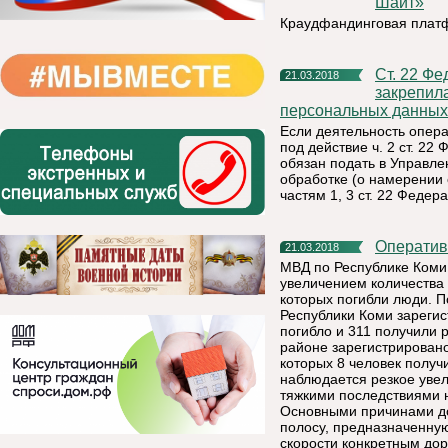
Шайт»
Краудфандинговая плат
Ст. 22 Федерального закона «О персональных данных»
21.03.2018
закрепил
персональных данных 
Если деятельность опер
под действие ч. 2 ст. 2
обязан подать в Управл
обработке (о намерении
частям 1, 3 ст. 22 Феде
Операти
21.03.2018
МВД по Республике Коми
увеличением количества 
которых погибли люди. П
Республики Коми зарегис
погибло и 311 получили 
районе зарегистрировано
которых 8 человек получ
наблюдается резкое уве
тяжкими последствиями н
Основными причинами до
полосу, предназначенную
скорости конкретным до