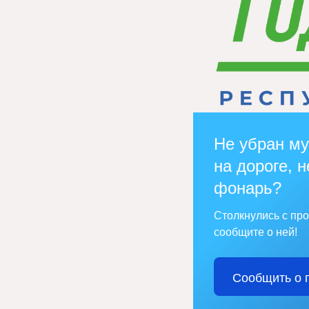
Не убран му
на дороге, н
фонарь?
Столкнулись с пр
сообщите о ней!
Сообщить о 