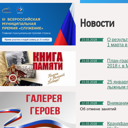
Новости
О результатах единого «Дня консультаций», который прошел
23.03.2018
1 марта 
План-график акции «День открытых дверей» с 1 по 30 апреля
23.03.2018
2018 г. в
25 января состоится первенство Княжпогостского района по
23.03.2018
лыжным г
Внимани
22.03.2018
Об отмене занятий
Краудфандинговая платформа Республики Коми «Зарни
21.03.2018