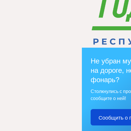
Не убран му
на дороге, н
фонарь?
Столкнулись с пр
сообщите о ней!
Сообщить о 