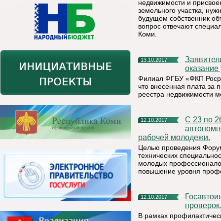
недвижимости и присвое
земельного участка, нуж
будущем собственник об
вопрос отвечают специа
Коми.
Заявители могут вернуть неверно уплаченную сумму за
13.10.2017
оказание 
Филиал ФГБУ «ФКП Росре
что внесенная плата за 
реестра недвижимости м
С 23 по 26 ноября 2017 г. в г. Сургуте Ханты-Мансийского
12.10.2017
автономн
рабочей молодежи.
Целью проведения Форум
технических специально
молодых профессионалов
повышение уровня профе
Госавтоинспекторы проверят водителей во время массовых
12.10.2017
проверок
В рамках профилактичес