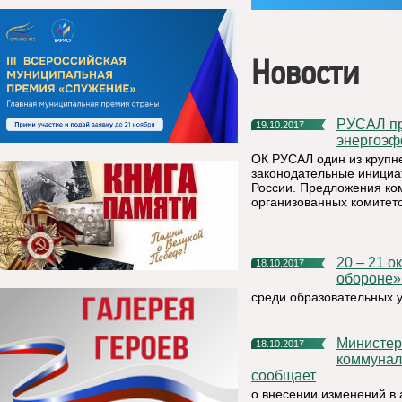
Новости
РУСАЛ предложил ряд инициатив для стимулирования
19.10.2017
энергоэф
ОК РУСАЛ один из крупн
законодательные инициа
России. Предложения ко
организованных комитето
20 – 21 октября 2017 года Фестиваль ВФСК «Готов к труду и
18.10.2017
обороне»
среди образовательных 
Министерство строительства, тарифов, жилищно-
18.10.2017
коммунал
сообщает
о внесении изменений в