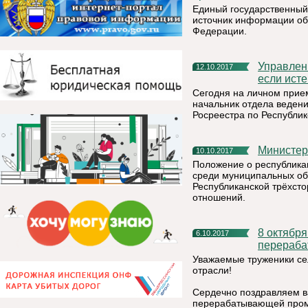
Единый государственный
источник информации об
Федерации.
Управление Росреестра по Республике Коми: как поступить,
12.10.2017
если исте
Сегодня на личном прие
начальник отдела веден
Росреестра по Республик
Министе
10.10.2017
Положение о республика
среди муниципальных об
Республиканской трёхст
отношений.
8 октября - День работника сельского хозяйства и
6.10.2017
перераба
Уважаемые труженики се
отрасли!
Сердечно поздравляем ва
перерабатывающей про