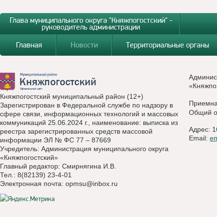
Глава муниципального округа "Княжпогостский" -
руководитель администрации
Главная
Новости
Территориальные органы
Админис
«Княжпо
Княжпогостский муниципальный район (12+)
Приемн
Зарегистрирован в Федеральной службе по надзору в
Общий о
сфере связи, информационных технологий и массовых
коммуникаций 25.06.2024 г., наименование: выписка из
Адрес: 1
реестра зарегистрированных средств массовой
Email:
e
информации ЭЛ № ФС 77 – 87669
Учредитель: Администрация муниципального округа
«Княжпогостский»
Главный редактор: Смирнягина И.В.
Тел.: 8(82139) 23-4-01
Электронная почта:
opmsu@inbox.ru