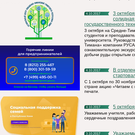
3 октября на Средне-Тиманский бокситовый рудник прибыла
4.10.2017
солидная
государственного техн
3 октября на Средне-Ти
студентов и преподавате
университета. Руководст
Тимана» компании РУСАЛ
ознакомительную экскурс
добычи руды открытым с
В отделениях почтовой связи Княжпогостского района
4.10.2017
стартова
С 1 октября по 30 ноябр
стране акцию «Читаем с
печати.
5 октябр
4.10.2017
Уважаемые учителя, рабо
сердечные поздравления
Уважаемые руководители, сотрудники и ветераны
3.10.2017