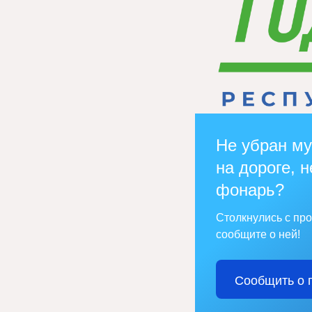
Не убран му
на дороге, н
фонарь?
Столкнулись с пр
сообщите о ней!
Сообщить о 