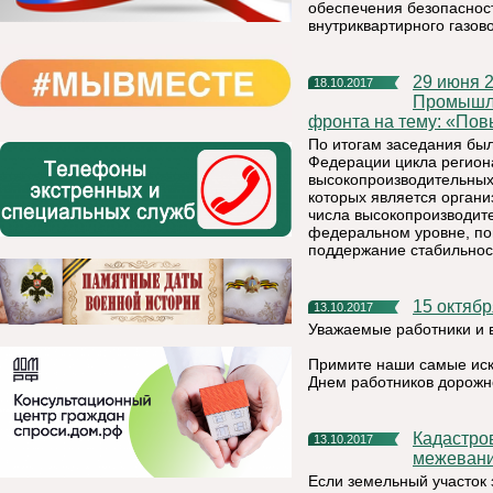
обеспечения безопаснос
внутриквартирного газов
29 июня 2017 года в г. Москва проведено заседание
18.10.2017
Промышле
фронта на тему: «Пов
По итогам заседания был
Федерации цикла регион
высокопроизводительных 
которых является орган
числа высокопроизводите
федеральном уровне, по
поддержание стабильност
15 октяб
13.10.2017
Уважаемые работники и в
Примите наши самые иск
Днем работников дорожно
Кадастровая палата разъясняет: нужно ли проводить
13.10.2017
межевани
Если земельный участок 