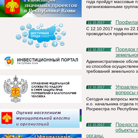
года пройдут массовые п
организованными группа
Профила
12.10.2017
С 12.10.2017 года по 22
проводиться профилакти
Порядок проведения административного обследования
12.10.2017
земельног
Административное обсле
из способов осуществле
требований земельного з
Управление Росреестра по Республике Коми: актуальные
12.10.2017
вопросы 
Сегодня на вопросы жит
и.о. начальника отдела 
Росреестра по Республик
Предоставление сведений о зарегистрированных правах на
12.10.2017
объекты 
органы.