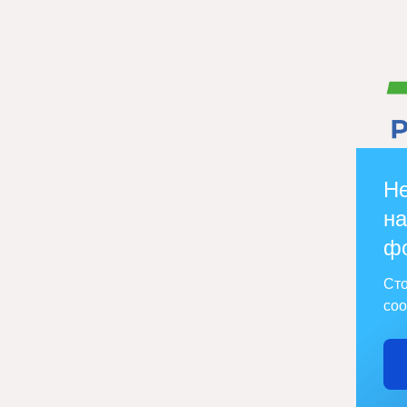
Не
на
ф
Сто
соо