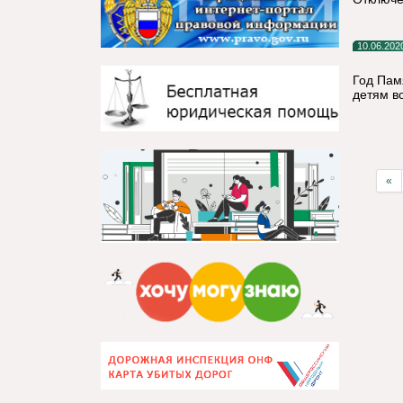
10.06.202
Год Пам
детям в
«