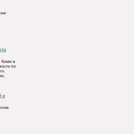
сии
 Коми в
мости по
го
ях,
отом