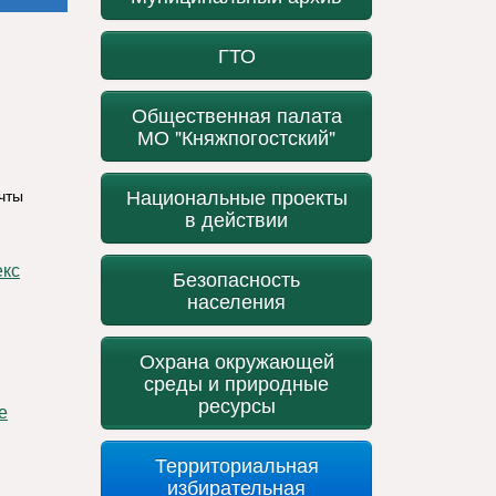
ГТО
Общественная палата
МО "Княжпогостский"
Национальные проекты
чты
в действии
екс
Безопасность
населения
Охрана окружающей
среды и природные
ресурсы
е
Территориальная
избирательная