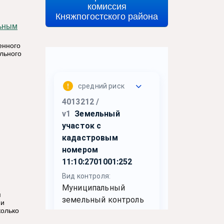
комиссия
Княжпогостского района
енного
льного
я
ии
колько