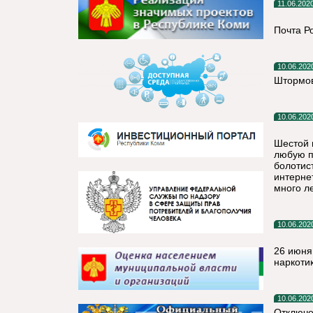
11.06.202
Почта Р
10.06.202
Штормов
10.06.202
Шестой 
любую п
болотис
интерне
много л
10.06.202
26 июня
наркоти
10.06.202
Отключе