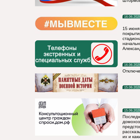
Штормов
16.06.202
15 июня
покрыти
стадион
начальн
Алексан
16.06.202
Отключе
15.06.202
15.06.202
Последн
домохоз
предсто
рассказ
их и как