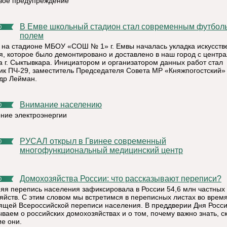
ое предупреждение
В Емве школьный стадион стал современным футбольным
0
полем
 на стадионе МБОУ «СОШ № 1» г. Емвы началась укладка искусств
я, которое было демонтировано и доставлено в наш город с центра
а г. Сыктывкара. Инициатором и организатором данных работ стал
ик ПЧ-29, заместитель Председателя Совета МР «Княжпогостский»
др Лейман.
Внимание населению
0
ние электроэнергии
РУСАЛ открыл в Гвинее современный
0
многофункциональный медицинский центр
Домохозяйства России: что рассказывают переписи?
0
яя перепись населения зафиксировала в России 54,6 млн частных
яйств. С этим словом мы встретимся в переписных листах во врем
ящей Всероссийской переписи населения. В преддверии Дня Росс
ываем о российских домохозяйствах и о том, почему важно знать, с
ие они.