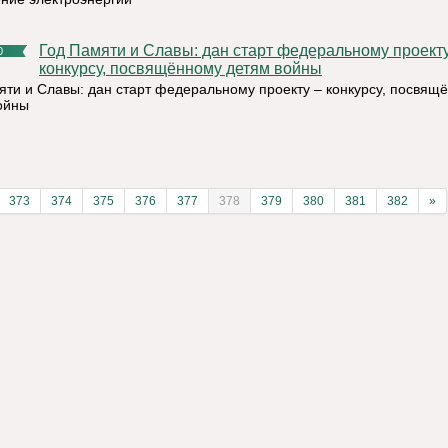
Год Памяти и Славы: дан старт федеральному проекту –
0
конкурсу, посвящённому детям войны
яти и Славы: дан старт федеральному проекту – конкурсу, посвящ
ойны
373
374
375
376
377
378
379
380
381
382
»