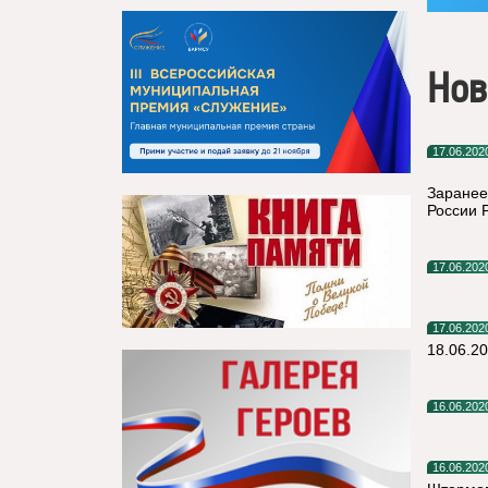
Нов
17.06.202
Заранее
России 
17.06.202
17.06.202
18.06.20
16.06.202
16.06.202