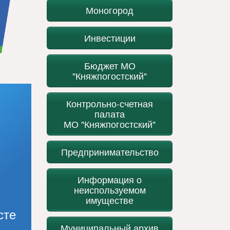
Моногород
Инвестиции
Бюджет МО
"Княжпогостский"
Контрольно-счетная
палата
МО "Княжпогостский"
Предпринимательство
Информация о
неиспользуемом
имуществе
сте
Муниципальный архив