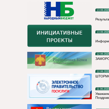
13.06.202
Результ
13.06.202
Информ
12.06.202
ЗАМОР
12.06.202
ШТОРМ
11.06.202
Уважаем
Поздрав