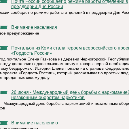
Почта России сообщает о режиме работы отделений в
0
преддверии Дня России
оссии сообщает о режиме работы отделений в преддверии Дня Рос
Внимание населения
0
ое предупреждение
Почтальон из Коми стала героем всероссийского проекта
0
«Гордость России»
год почтальон Елена Газизова из деревни Черногорской Республики
огоду доставляет односельчанам почту и товары первой необходи
тому бездорожью. История Елены попала на страницы федерально
т-проекта «Гордость России», который рассказывает о простых люд
ет преданных своему делу.
26 июня - Международный день борьбы с наркоманией и
0
незаконным оборотом наркотиков
 - Международный день борьбы с наркоманией и незаконным обор
ков
Внимание населению
0
ние электроэнергии