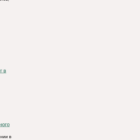
г в
ного
нии в