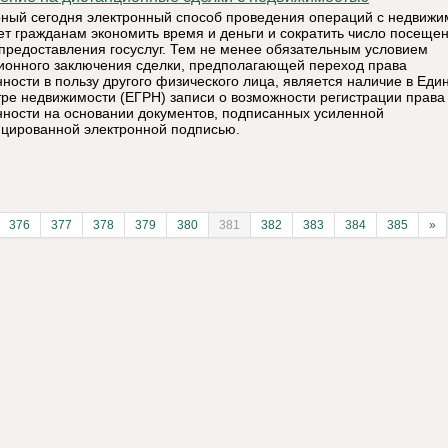
ный сегодня электронный способ проведения операций с недвижи
ет гражданам экономить время и деньги и сократить число посеще
предоставления госуслуг. Тем не менее обязательным условием
ионного заключения сделки, предполагающей переход права
нности в пользу другого физического лица, является наличие в Еди
тре недвижимости (ЕГРН) записи о возможности регистрации права
нности на основании документов, подписанных усиленной
цированной электронной подписью.
376
377
378
379
380
381
382
383
384
385
»