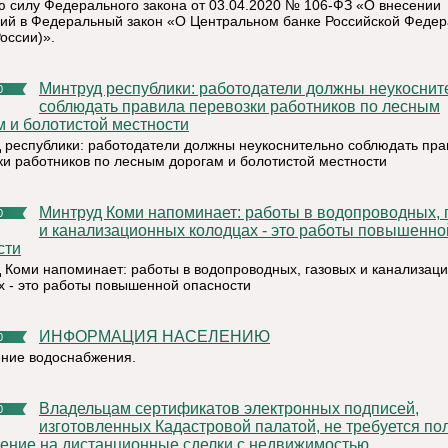
ю силу Федерального закона от 03.04.2020 № 106-ФЗ «О внесении
ий в Федеральный закон «О Центральном банке Российской Феде
оссии)».
Минтруд республики: работодатели должны неукоснительно
0
соблюдать правила перевозки работников по лесным
м и болотистой местности
 республики: работодатели должны неукоснительно соблюдать пра
ки работников по лесным дорогам и болотистой местности
Минтруд Коми напоминает: работы в водопроводных, газовых
0
и канализационных колодцах - это работы повышенно
сти
 Коми напоминает: работы в водопроводных, газовых и канализац
х - это работы повышенной опасности
ИНФОРМАЦИЯ НАСЕЛЕНИЮ
0
ние водоснабжения.
Владельцам сертификатов электронных подписей,
0
изготовленных Кадастровой палатой, не требуется по
ение на дистанционные сделки с недвижимостью