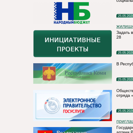
социаль
25.05.202
жилищн
Задать 
28
25.05.202
В Респу
25.05.202
Обществ
отряда 
25.05.202
приглаш
Государ
аптеки 