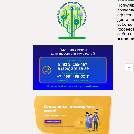
Популяр
позволя
офисов 
дистанц
собстве
госреес
собстве
квалифи
«