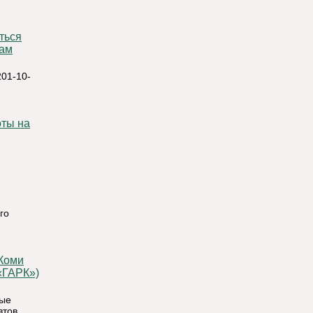
сам
01-10-
го
«ГАРК»)
ные
тов,