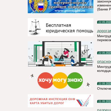
законну
изменен
(Банке Р
22.05.202
дорога
Минтруд
перевоз
22.05.202
опасно
Минтруд
колодца
22.05.202
Отключе
21.05.202
разреш