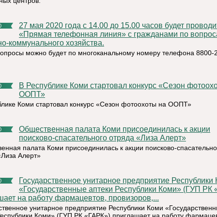
ных центров.
27 мая 2020 года с 14.00 до 15.00 часов будет проводиться
0
«Прямая телефонная линия» с гражданами по вопро
о-коммунального хозяйства.
вопросы можно будет по многоканальному номеру телефона 8800-2
В Республике Коми стартовал конкурс «Сезон фотоохоты на
0
ООПТ»
блике Коми стартовал конкурс «Сезон фотоохоты на ООПТ»
Общественная палата Коми присоединилась к акции
0
поисково-спасательного отряда «Лиза Алерт»
енная палата Коми присоединилась к акции поисково-спасательно
«Лиза Алерт»
Государственное унитарное предприятие Республики Коми
0
«Государственные аптеки Республики Коми» (ГУП РК 
ает на работу фармацевтов, провизоров,...
ственное унитарное предприятие Республики Коми «Государствен
Республики Коми» (ГУП РК «ГАРК») приглашает на работу фармацев