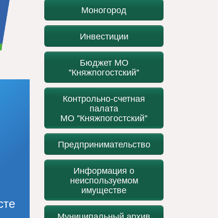
Моногород
Инвестиции
Бюджет МО
"Княжпогостский"
Контрольно-счетная
палата
МО "Княжпогостский"
Предпринимательство
Информация о
неиспользуемом
имуществе
сте
Муниципальный архив