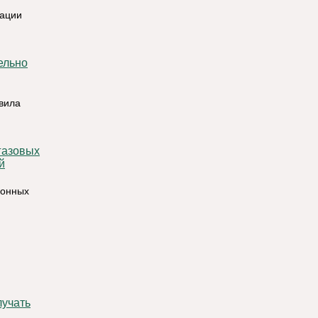
рации
вила
й
ионных
лучать