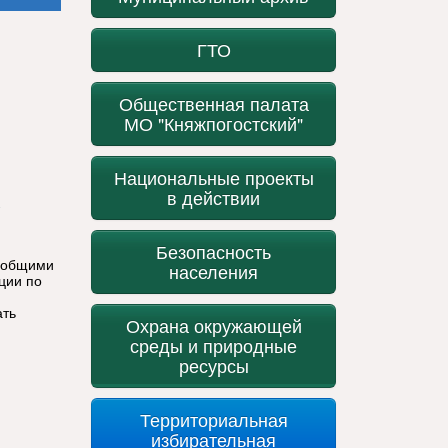
ГТО
Общественная палата
МО "Княжпогостский"
Национальные проекты
в действии
Безопасность
с общими
населения
ции по
ать
Охрана окружающей
среды и природные
ресурсы
Территориальная
избирательная