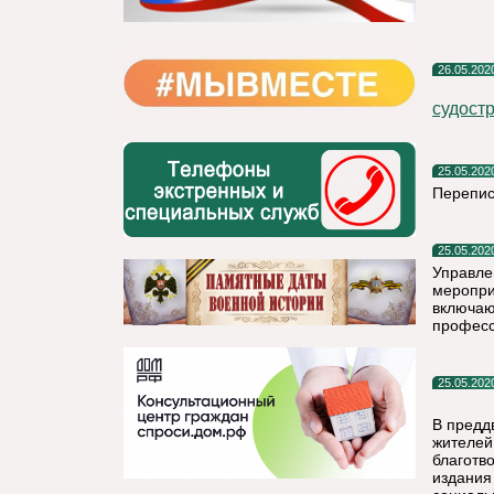
26.05.202
судост
25.05.202
Перепис
25.05.202
Управле
меропри
включаю
професс
25.05.202
В предд
жителей
благотв
издания