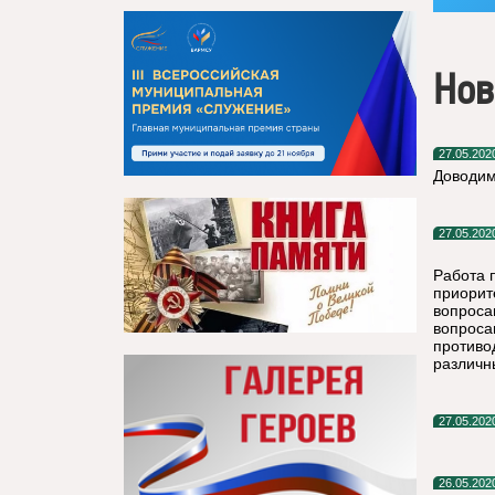
Нов
27.05.202
Доводим
27.05.202
Работа 
приорит
вопроса
вопроса
противо
различн
27.05.202
26.05.202