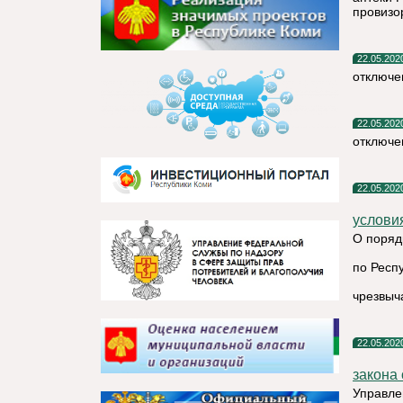
провизо
22.05.202
отключе
22.05.202
отключе
22.05.202
услови
О поряд
по Респ
чрезвыч
22.05.202
закона 
Управле