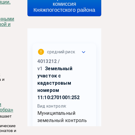
яции.
комиссия
Княжпогостского района
вой и
х
 и
добра»
лашает
дические
рнатов и