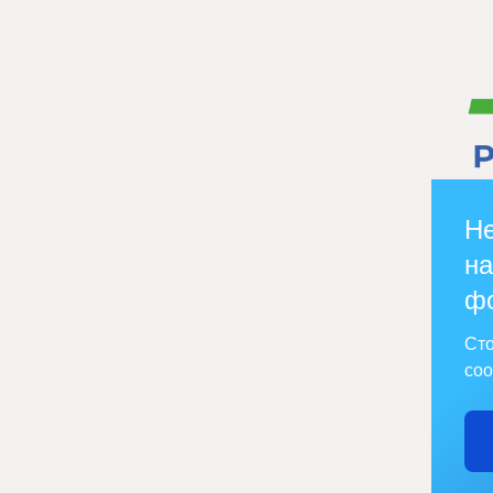
Не
на
ф
Сто
соо