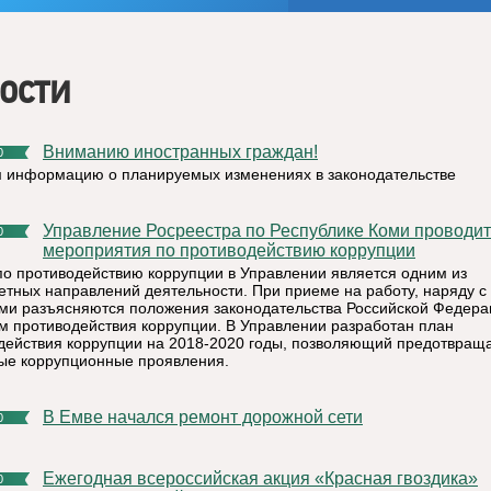
ости
Вниманию иностранных граждан!
0
 информацию о планируемых изменениях в законодательстве
Управление Росреестра по Республике Коми проводит
0
мероприятия по противодействию коррупции
по противодействию коррупции в Управлении является одним из
етных направлений деятельности. При приеме на работу, наряду 
ми разъясняются положения законодательства Российской Федера
м противодействия коррупции. В Управлении разработан план
действия коррупции на 2018-2020 годы, позволяющий предотвращ
ые коррупционные проявления.
В Емве начался ремонт дорожной сети
0
Ежегодная всероссийская акция «Красная гвоздика»
0