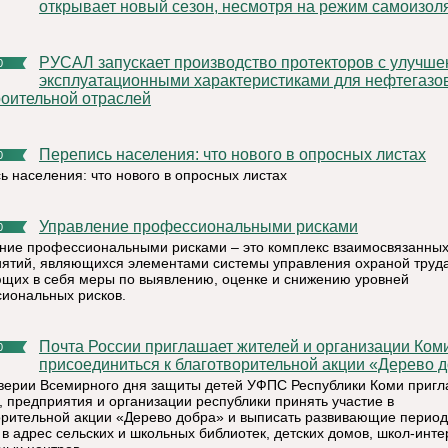
открывает новый сезон, несмотря на режим самоизол
РУСАЛ запускает производство протекторов с улучшенными
0
эксплуатационными характеристиками для нефтегазо
роительной отраслей
Перепись населения: что нового в опросных листах
0
ь населения: что нового в опросных листах
Управление профессиональными рисками
0
ние профессиональными рисками – это комплекс взаимосвязанны
ятий, являющихся элементами системы управления охраной труда
щих в себя меры по выявлению, оценке и снижению уровней
иональных рисков.
Почта России приглашает жителей и организации Коми
0
присоединиться к благотворительной акции «Дерево 
верии Всемирного дня защиты детей УФПС Республики Коми приг
, предприятия и организации республики принять участие в
орительной акции «Дерево добра» и выписать развивающие перио
 в адрес сельских и школьных библиотек, детских домов, школ-инте