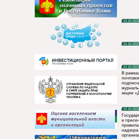
23.10.201
22.10.201
22.10.201
В рамка
почтово
подписч
журналы
акции «
22.10.201
Государ
и пресе
правила
надзора
организ