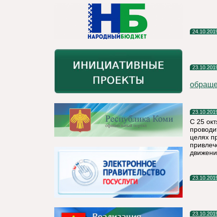
24.10.201
23.10.201
обраще
23.10.201
С 25 ок
проводи
целях п
привлеч
движени
23.10.201
23.10.201