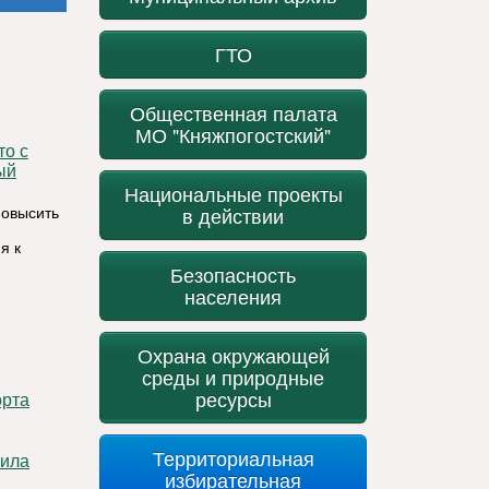
ГТО
Общественная палата
МО "Княжпогостский"
ый
Национальные проекты
в действии
повысить
я к
Безопасность
населения
Охрана окружающей
среды и природные
ресурсы
орта
Территориальная
избирательная