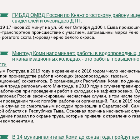
ГИБДД ОМВД России по Княжпогостскому району ищет
9
свидетелей и очевидцев ДТП:
19 17 часов 20 минут на ул. 60 лет Октября д.100 г. Емва произошл
-транспортное происшествие с участием, автомашины марки Рено 
 рогатого скота (корова) черно белого окраса.
Минтруд Коми напоминает: работы в водопроводных, газовых
9
и канализационных колодцах - это работы повышенно
сти
ым Роструда в 2019 году в сравнении с 2018 годом число несчастн
 при производстве работ в колодцах (водопроводных, газовых,
ационных) сократилось. В организациях Республики Коми, по данн
ния труда регионального Минтруда, в 2019 году в случаев травмир
работников при проведении работ в колодцах не зафиксировано. Од
регионах России зафиксированы несчастные случаи, в том числе гр
и проведении таких погибли работники организаций. Так, в 2019 го
ые случаи со смертельным исходом произошли в Саратовской, Сам
ой областях и Республике Тыва. Основная причина несчастных слу
дение правил по охране труда, которые привели к отравлению газ
и компонентами.
В 14 муниципалитетах Коми до конца года пройдут аукционы
9