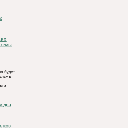
схемы
на будет
ель» в
ого