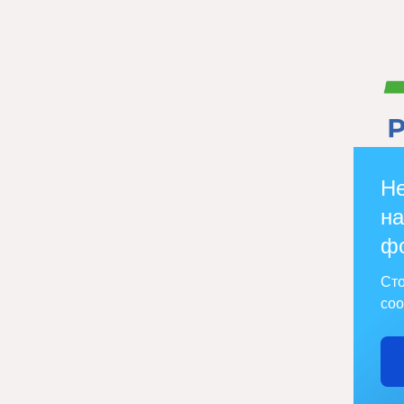
Не
на
ф
Сто
соо