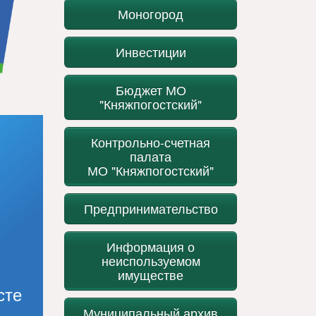
Моногород
Инвестиции
Бюджет МО
"Княжпогостский"
Контрольно-счетная
палата
МО "Княжпогостский"
Предпринимательство
Информация о
неиспользуемом
имуществе
сте
Муниципальный архив