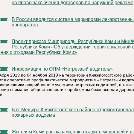
на право заключения договоров по наружной рекламе
В России вводится система маркировки лекарственных
9
препаратов
Проект приказа Минприроды Республики Коми и МинЖКХ
9
Республики Коми «Об утверждении территориальной 
ния с отходами Республики Коми»
Информация по ОПМ «Нетрезвый водитель»
9
тября 2019 по 04 ноября 2019 на территории Княжпогостского райо
тся оперативно профилактическое мероприятие «Нетрезвый водит
рофилактики аварийности с участием нетрезвых водителей, а также
ения внимания общественности к проблемам безопасности дорожн
я.
В п. Мещура Княжпогостского района отремонтировали два
9
пожарных водоема
Жителям Коми рассказали, как отвадить медведей и волков
9