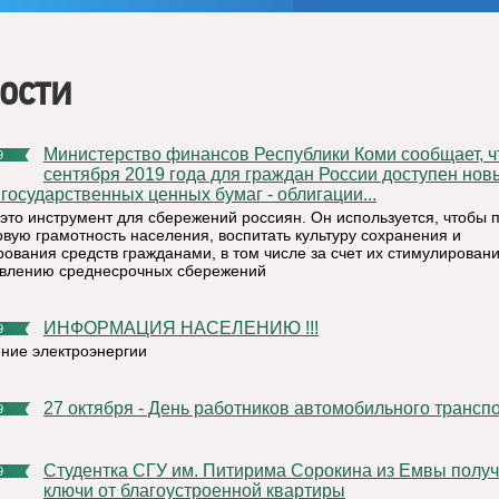
ости
Министерство финансов Республики Коми сообщает, что с
9
сентября 2019 года для граждан России доступен нов
государственных ценных бумаг - облигации...
 это инструмент для сбережений россиян. Он используется, чтобы 
вую грамотность населения, воспитать культуру сохранения и
рования средств гражданами, в том числе за счет их стимулировани
влению среднесрочных сбережений
ИНФОРМАЦИЯ НАСЕЛЕНИЮ !!!
9
ние электроэнергии
27 октября - День работников автомобильного трансп
9
Студентка СГУ им. Питирима Сорокина из Емвы получила
9
ключи от благоустроенной квартиры