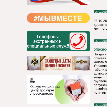
25.10.201
06.10.20
дорожно
крупного
25.10.201
опасно
По данн
случаев
канализ
Управле
гибели 
других 
когда пр
группов
Калужск
несоблю
летучим
25.10.201