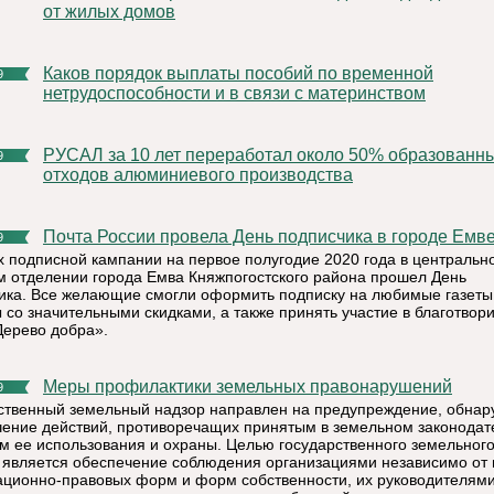
от жилых домов
Каков порядок выплаты пособий по временной
9
нетрудоспособности и в связи с материнством
РУСАЛ за 10 лет переработал около 50% образованных
9
отходов алюминиевого производства
Почта России провела День подписчика в городе Емв
9
х подписной кампании на первое полугодие 2020 года в центральн
м отделении города Емва Княжпогостcкого района прошел День
ика. Все желающие смогли оформить подписку на любимые газеты
 со значительными скидками, а также принять участие в благотвор
Дерево добра».
Меры профилактики земельных правонарушений
9
ственный земельный надзор направлен на предупреждение, обнар
чение действий, противоречащих принятым в земельном законодат
м ее использования и охраны. Целью государственного земельног
 является обеспечение соблюдения организациями независимо от 
ационно-правовых форм и форм собственности, их руководителями