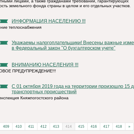
тными лицами, а также гражданами требований, гарантирующих
ость земельного фонда страны в целом и его отдельных участков.
ИНФОРМАЦИЯ НАСЕЛЕНИЮ !!!
9
ние теплоснабжения
Уважаемы налогоплательщики! Внесены важные изменения
9
в Федеральный закон "О бухгалтерском учете"
ВНИМАНИЮ НАСЕЛЕНИЯ !!!
9
ВОЕ ПРЕДУПРЕЖДЕНИЕ!!!
С 01 октября 2019 года на территории произошло 15 дорожно
9
транспортных происшествий
инспекция Княжпогостского района
409
410
411
412
413
414
415
416
417
418
»