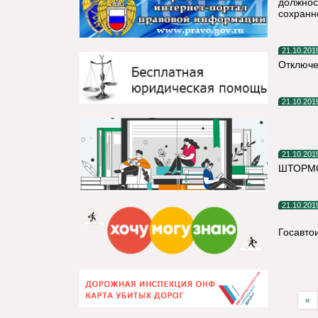
должнос
сохранн
21.10.201
Отключе
21.10.201
21.10.201
ШТОРМО
21.10.201
Госавто
«