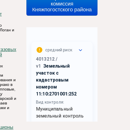
комиссия
Княжпогостского района
о
Логан и
й
ых
ым
ования и
нако в
упповые,
ду
арской и
чаев
ами и