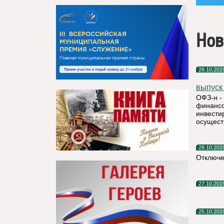
Нов
28.10.201
выпуск 
ОФЗ-н -
финансо
инвести
осущест
28.10.201
Отключе
27.10.201
25.10.201