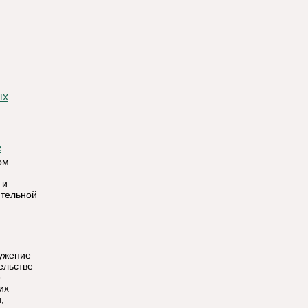
е
ом
 и
ительной
ужение
ельстве
о
их
,