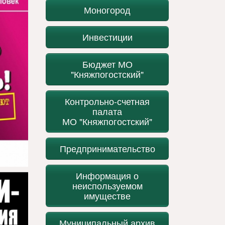
Моногород
Инвестиции
Бюджет МО
"Княжпогостский"
Контрольно-счетная
палата
МО "Княжпогостский"
Предпринимательство
Информация о
неиспользуемом
имуществе
Муниципальный архив