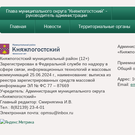
Глава муниципального округа "Княжпогостский" -
руководитель администрации
Главная
Новости
Территориальные органы
Админис
«Княжпо
Княжпогостский муниципальный район (12+)
Приемн
Зарегистрирован в Федеральной службе по надзору в
Общий о
сфере связи, информационных технологий и массовых
коммуникаций 25.06.2024 г., наименование: выписка из
Адрес: 1
реестра зарегистрированных средств массовой
Email:
e
информации ЭЛ № ФС 77 – 87669
Учредитель: Администрация муниципального округа
«Княжпогостский»
Главный редактор: Смирнягина И.В.
Тел.: 8(82139) 23-4-01
Электронная почта:
opmsu@inbox.ru