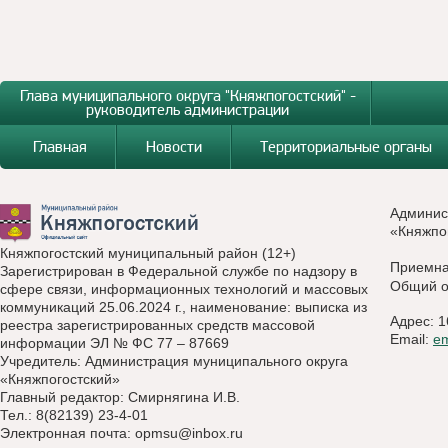
Глава муниципального округа "Княжпогостский" -
руководитель администрации
Главная
Новости
Территориальные органы
Админис
«Княжпо
Княжпогостский муниципальный район (12+)
Приемн
Зарегистрирован в Федеральной службе по надзору в
Общий о
сфере связи, информационных технологий и массовых
коммуникаций 25.06.2024 г., наименование: выписка из
Адрес: 1
реестра зарегистрированных средств массовой
Email:
e
информации ЭЛ № ФС 77 – 87669
Учредитель: Администрация муниципального округа
«Княжпогостский»
Главный редактор: Смирнягина И.В.
Тел.: 8(82139) 23-4-01
Электронная почта:
opmsu@inbox.ru