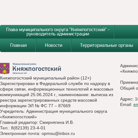
Глава муниципального округа "Княжпогостский" -
руководитель администрации
Главная
Новости
Территориальные органы
Админис
«Княжпо
Княжпогостский муниципальный район (12+)
Приемн
Зарегистрирован в Федеральной службе по надзору в
Общий о
сфере связи, информационных технологий и массовых
коммуникаций 25.06.2024 г., наименование: выписка из
Адрес: 1
реестра зарегистрированных средств массовой
Email:
e
информации ЭЛ № ФС 77 – 87669
Учредитель: Администрация муниципального округа
«Княжпогостский»
Главный редактор: Смирнягина И.В.
Тел.: 8(82139) 23-4-01
Электронная почта:
opmsu@inbox.ru