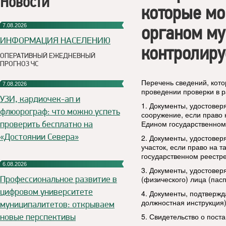
Новости
которые мо
органом му
7.08.2026
ИНФОРМАЦИЯ НАСЕЛЕНИЮ
контролиру
ОПЕРАТИВНЫЙ ЕЖЕДНЕВНЫЙ
ПРОГНОЗ ЧС
Перечень сведений, кот
7.08.2026
проведении проверки в р
УЗИ, кардиочек-ап и
1. Документы, удостовер
флюорограф: что можно успеть
сооружение, если право 
проверить бесплатно на
Едином государственном
«Достоянии Севера»
2. Документы, удостове
участок, если право на 
государственном реестр
6.08.2026
3. Документы, удостове
Профессиональное развитие в
(физического) лица (пасп
цифровом университете
4. Документы, подтверж
должностная инструкция)
муниципалитетов: открываем
новые перспективы
5. Свидетельство о пост