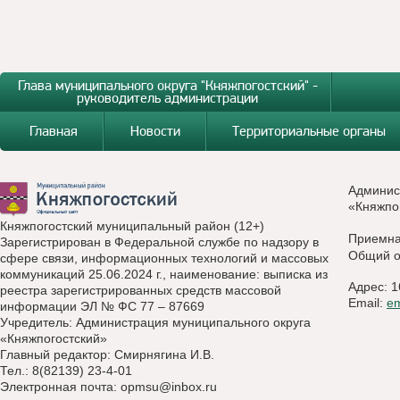
Глава муниципального округа "Княжпогостский" -
руководитель администрации
Главная
Новости
Территориальные органы
Админис
«Княжпо
Княжпогостский муниципальный район (12+)
Приемн
Зарегистрирован в Федеральной службе по надзору в
Общий о
сфере связи, информационных технологий и массовых
коммуникаций 25.06.2024 г., наименование: выписка из
Адрес: 1
реестра зарегистрированных средств массовой
Email:
e
информации ЭЛ № ФС 77 – 87669
Учредитель: Администрация муниципального округа
«Княжпогостский»
Главный редактор: Смирнягина И.В.
Тел.: 8(82139) 23-4-01
Электронная почта:
opmsu@inbox.ru