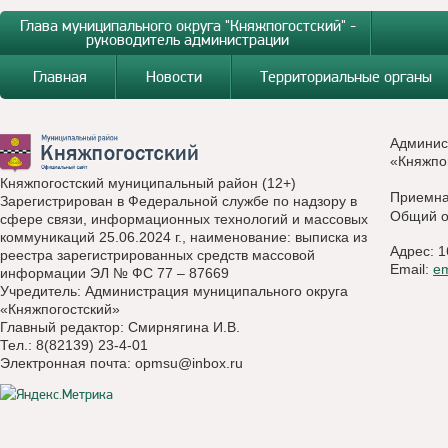
Глава муниципального округа "Княжпогостский" -
руководитель администрации
Главная
Новости
Территориальные органы
Админис
«Княжпо
Княжпогостский муниципальный район (12+)
Приемн
Зарегистрирован в Федеральной службе по надзору в
Общий о
сфере связи, информационных технологий и массовых
коммуникаций 25.06.2024 г., наименование: выписка из
Адрес: 1
реестра зарегистрированных средств массовой
Email:
e
информации ЭЛ № ФС 77 – 87669
Учредитель: Администрация муниципального округа
«Княжпогостский»
Главный редактор: Смирнягина И.В.
Тел.: 8(82139) 23-4-01
Электронная почта:
opmsu@inbox.ru