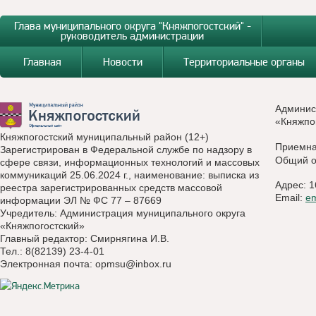
Глава муниципального округа "Княжпогостский" -
руководитель администрации
Главная
Новости
Территориальные органы
Админис
«Княжпо
Княжпогостский муниципальный район (12+)
Приемн
Зарегистрирован в Федеральной службе по надзору в
Общий о
сфере связи, информационных технологий и массовых
коммуникаций 25.06.2024 г., наименование: выписка из
Адрес: 1
реестра зарегистрированных средств массовой
Email:
e
информации ЭЛ № ФС 77 – 87669
Учредитель: Администрация муниципального округа
«Княжпогостский»
Главный редактор: Смирнягина И.В.
Тел.: 8(82139) 23-4-01
Электронная почта:
opmsu@inbox.ru