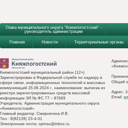
Глава муниципального округа "Княжпогостский" -
руководитель администрации
Главная
Новости
Территориальные органы
Админис
«Княжпо
Княжпогостский муниципальный район (12+)
Приемн
Зарегистрирован в Федеральной службе по надзору в
Общий о
сфере связи, информационных технологий и массовых
коммуникаций 25.06.2024 г., наименование: выписка из
Адрес: 1
реестра зарегистрированных средств массовой
Email:
e
информации ЭЛ № ФС 77 – 87669
Учредитель: Администрация муниципального округа
«Княжпогостский»
Главный редактор: Смирнягина И.В.
Тел.: 8(82139) 23-4-01
Электронная почта:
opmsu@inbox.ru