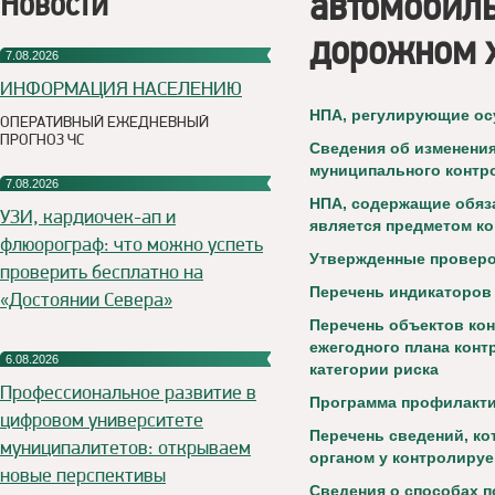
автомобиль
Новости
дорожном 
7.08.2026
ИНФОРМАЦИЯ НАСЕЛЕНИЮ
НПА, регулирующие ос
ОПЕРАТИВНЫЙ ЕЖЕДНЕВНЫЙ
ПРОГНОЗ ЧС
Сведения об изменени
муниципального контро
7.08.2026
НПА, содержащие обяз
УЗИ, кардиочек-ап и
является предметом к
флюорограф: что можно успеть
Утвержденные провер
проверить бесплатно на
Перечень индикаторов
«Достоянии Севера»
Перечень объектов ко
ежегодного плана конт
6.08.2026
категории риска
Профессиональное развитие в
Программа профилакти
цифровом университете
Перечень сведений, к
муниципалитетов: открываем
органом у контролируе
новые перспективы
Сведения о способах 