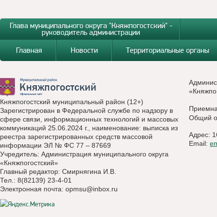
Глава муниципального округа "Княжпогостский" -
руководитель администрации
Главная
Новости
Территориальные органы
Админис
«Княжпо
Княжпогостский муниципальный район (12+)
Приемн
Зарегистрирован в Федеральной службе по надзору в
Общий о
сфере связи, информационных технологий и массовых
коммуникаций 25.06.2024 г., наименование: выписка из
Адрес: 1
реестра зарегистрированных средств массовой
Email:
e
информации ЭЛ № ФС 77 – 87669
Учредитель: Администрация муниципального округа
«Княжпогостский»
Главный редактор: Смирнягина И.В.
Тел.: 8(82139) 23-4-01
Электронная почта:
opmsu@inbox.ru