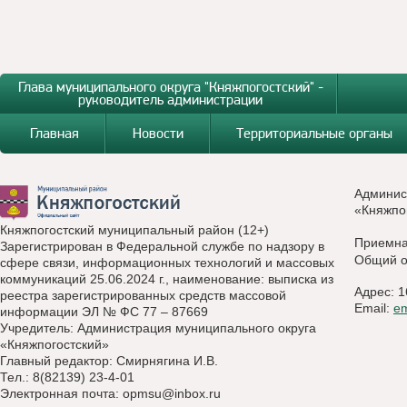
Глава муниципального округа "Княжпогостский" -
руководитель администрации
Главная
Новости
Территориальные органы
Админис
«Княжпо
Княжпогостский муниципальный район (12+)
Приемн
Зарегистрирован в Федеральной службе по надзору в
Общий о
сфере связи, информационных технологий и массовых
коммуникаций 25.06.2024 г., наименование: выписка из
Адрес: 1
реестра зарегистрированных средств массовой
Email:
e
информации ЭЛ № ФС 77 – 87669
Учредитель: Администрация муниципального округа
«Княжпогостский»
Главный редактор: Смирнягина И.В.
Тел.: 8(82139) 23-4-01
Электронная почта:
opmsu@inbox.ru