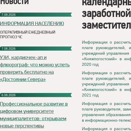
календарны
Новости
заработной
7.08.2026
заместител
ИНФОРМАЦИЯ НАСЕЛЕНИЮ
ОПЕРАТИВНЫЙ ЕЖЕДНЕВНЫЙ
ПРОГНОЗ ЧС
Информации о рассчиты
плате руководителей, 
7.08.2026
учреждений управления 
УЗИ, кардиочек-ап и
«Княжпогостский» в ин
флюорограф: что можно успеть
2020 год
проверить бесплатно на
Информации о рассчиты
«Достоянии Севера»
плате руководителей, 
учреждений управления 
«Княжпогостский» в ин
2021 год
6.08.2026
Профессиональное развитие в
Информация о рассчиты
плате руководителя, зам
цифровом университете
управления образования
муниципалитетов: открываем
в информационно-телеко
новые перспективы
Информация о рассчиты