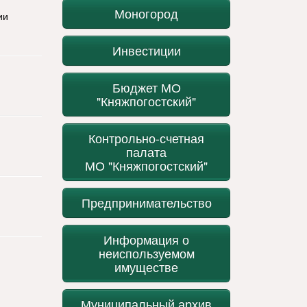
Моногород
ии
Инвестиции
Бюджет МО
"Княжпогостский"
Контрольно-счетная
палата
МО "Княжпогостский"
Предпринимательство
Информация о
неиспользуемом
имуществе
Муниципальный архив