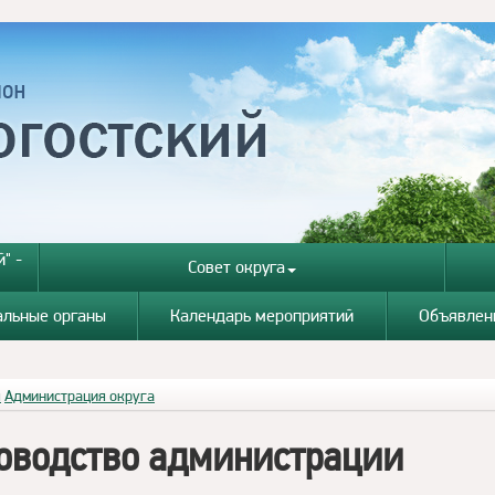
" -
Совет округа
альные органы
Календарь мероприятий
Объявлен
я
Администрация округа
оводство администрации