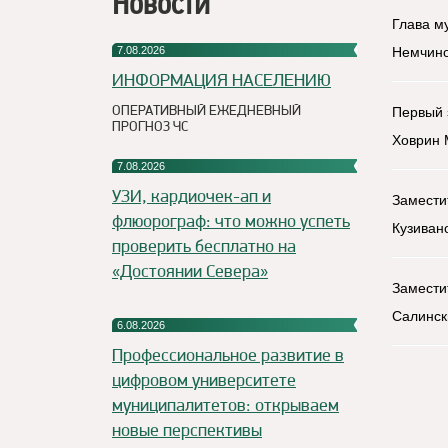
Новости
Глава м
Немчино
7.08.2026
ИНФОРМАЦИЯ НАСЕЛЕНИЮ
Первый 
ОПЕРАТИВНЫЙ ЕЖЕДНЕВНЫЙ
ПРОГНОЗ ЧС
Ховрин 
7.08.2026
УЗИ, кардиочек-ап и
Замести
флюорограф: что можно успеть
Кузиван
проверить бесплатно на
«Достоянии Севера»
Замести
Салинск
6.08.2026
Профессиональное развитие в
цифровом университете
муниципалитетов: открываем
новые перспективы