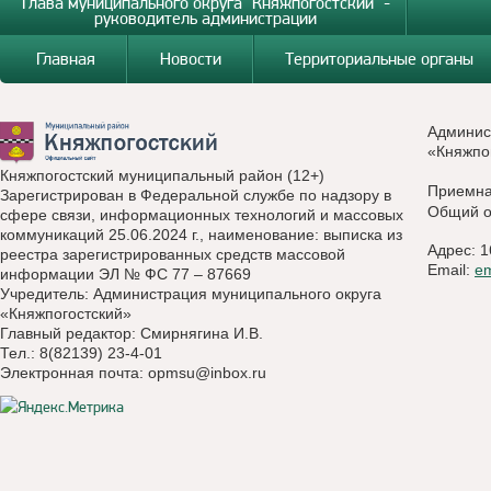
Глава муниципального округа "Княжпогостский" -
руководитель администрации
Главная
Новости
Территориальные органы
Админис
«Княжпо
Княжпогостский муниципальный район (12+)
Приемн
Зарегистрирован в Федеральной службе по надзору в
Общий о
сфере связи, информационных технологий и массовых
коммуникаций 25.06.2024 г., наименование: выписка из
Адрес: 1
реестра зарегистрированных средств массовой
Email:
e
информации ЭЛ № ФС 77 – 87669
Учредитель: Администрация муниципального округа
«Княжпогостский»
Главный редактор: Смирнягина И.В.
Тел.: 8(82139) 23-4-01
Электронная почта:
opmsu@inbox.ru