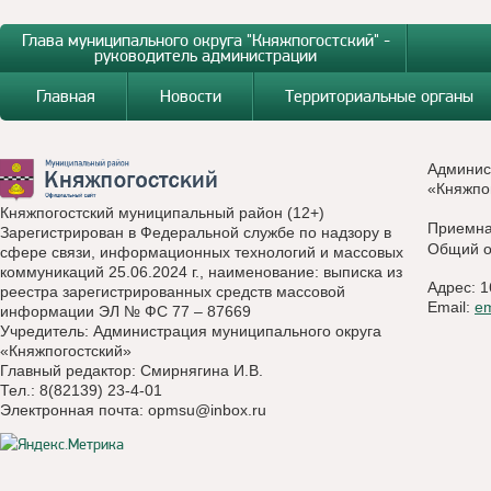
Глава муниципального округа "Княжпогостский" -
руководитель администрации
Главная
Новости
Территориальные органы
Админис
«Княжпо
Княжпогостский муниципальный район (12+)
Приемн
Зарегистрирован в Федеральной службе по надзору в
Общий о
сфере связи, информационных технологий и массовых
коммуникаций 25.06.2024 г., наименование: выписка из
Адрес: 1
реестра зарегистрированных средств массовой
Email:
e
информации ЭЛ № ФС 77 – 87669
Учредитель: Администрация муниципального округа
«Княжпогостский»
Главный редактор: Смирнягина И.В.
Тел.: 8(82139) 23-4-01
Электронная почта:
opmsu@inbox.ru