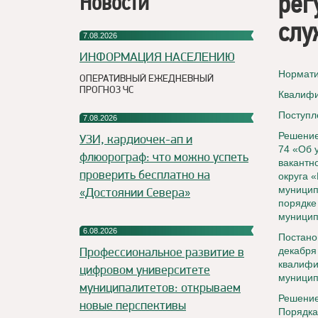
рег
Новости
сл
7.08.2026
ИНФОРМАЦИЯ НАСЕЛЕНИЮ
Нормати
ОПЕРАТИВНЫЙ ЕЖЕДНЕВНЫЙ
ПРОГНОЗ ЧС
Квалифи
Поступл
7.08.2026
Решение
УЗИ, кардиочек-ап и
74 «Об 
флюорограф: что можно успеть
вакантн
проверить бесплатно на
округа 
муницип
«Достоянии Севера»
порядке
муницип
6.08.2026
Постано
Профессиональное развитие в
декабря
квалифи
цифровом университете
муницип
муниципалитетов: открываем
Решени
новые перспективы
Порядка