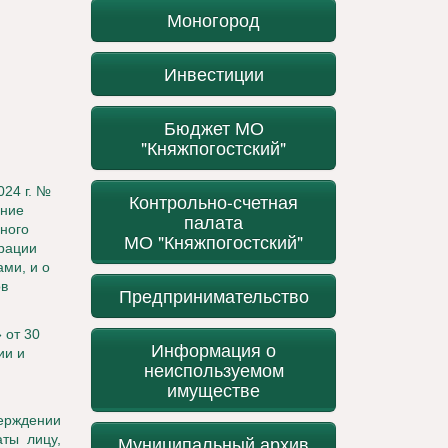
Моногород
Инвестиции
Бюджет МО
"Княжпогостский"
024 г. №
Контрольно-счетная
ение
палата
ного
МО "Княжпогостский"
трации
ми, и о
ов
Предпринимательство
 от 30
Информация о
ии и
неиспользуемом
имуществе
ерждении
ты лицу,
Муниципальный архив