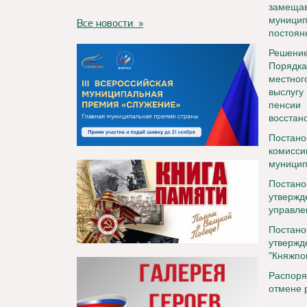
замеща
муницип
Все новости »
постоян
Решение
Порядка
местног
выслугу
пенсии 
восстан
Постано
комисс
муницип
Постано
утверж
управле
Постано
утвержд
"Княжпо
Распоря
отмене 