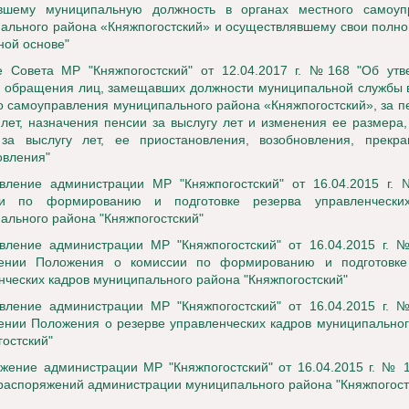
вшему муниципальную должность в органах местного самоуп
ального района «Княжпогостский» и осуществлявшему свои полн
ной основе"
 Совета МР "Княжпогостский" от 12.04.2017 г. №168 "Об утв
 обращения лиц, замещавших должности муниципальной службы в
о самоуправления муниципального района «Княжпогостский», за п
 лет, назначения пенсии за выслугу лет и изменения ее размера
за выслугу лет, ее приостановления, возобновления, прекр
овления"
вление администрации МР "Княжпогостский" от 16.04.2015 г.
ии по формированию и подготовке резерва управленчески
ального района "Княжпогостский"
вление администрации МР "Княжпогостский" от 16.04.2015 г. 
дении Положения о комиссии по формированию и подготовке
нческих кадров муниципального района "Княжпогостский"
вление администрации МР "Княжпогостский" от 16.04.2015 г. 
ении Положения о резерве управленческих кадров муниципально
гостский"
жение администрации МР "Княжпогостский" от 16.04.2015 г. № 
распоряжений администрации муниципального района "Княжпогост