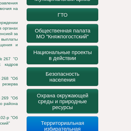
равления
омочия на
ГТО
ерждении
 органах
Общественная палата
енсией за
МО "Княжпогостский"
, выплаты
ащения и
Национальные проекты
в действии
 №267 "О
х кадров
Безопасность
населения
№268 "Об
 резерва
Охрана окружающей
№269 "Об
среды и природные
го района
ресурсы
102-р "Об
Территориальная
ский"
избирательная