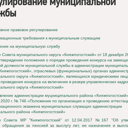
улирование муниципальной
ужбы
вное правовое регулирование
кационные требования к муниципальным служащим
ение на муниципальную службу
 Совета муниципального округа «Княжпогостский» от 18 декабря 2
утверждении положения о порядке проведения конкурса на замещ
ой должности муниципальной службы в администрации муниципаль
«Княжпогостский», отраслевых (функциональных) органах админис
ального округа «Княжпогостский», являющихся юридическими лица
 проведения конкурса на включение в резерв управленческих кадр
ального округа «Княжпогостский»
вление администрации муцниципального района «Княжпогостский»
 2020 г. № 746 «Положение по организации и проведению аттестац
кационного экзамена муниципальных служащих администрации
ального района «Княжпогостский»
е Совета МР "Княжпогостский" от 12.04.2017 №167 "Об утв
 обращения за пенсией за выслугу лет, ее назначения и выпла