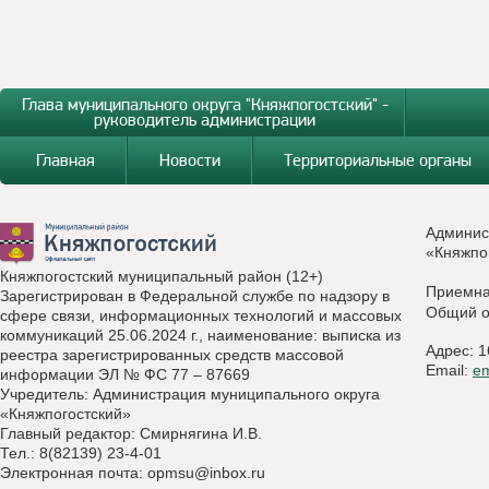
Глава муниципального округа "Княжпогостский" -
руководитель администрации
Главная
Новости
Территориальные органы
Админис
«Княжпо
Княжпогостский муниципальный район (12+)
Приемн
Зарегистрирован в Федеральной службе по надзору в
Общий о
сфере связи, информационных технологий и массовых
коммуникаций 25.06.2024 г., наименование: выписка из
Адрес: 1
реестра зарегистрированных средств массовой
Email:
e
информации ЭЛ № ФС 77 – 87669
Учредитель: Администрация муниципального округа
«Княжпогостский»
Главный редактор: Смирнягина И.В.
Тел.: 8(82139) 23-4-01
Электронная почта:
opmsu@inbox.ru