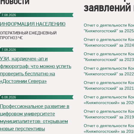
Новости
заявлений 
7.08.2026
ИНФОРМАЦИЯ НАСЕЛЕНИЮ
Отчет о деятельности Ко
"Княжпогостский" за 2025
ОПЕРАТИВНЫЙ ЕЖЕДНЕВНЫЙ
ПРОГНОЗ ЧС
Отчет о деятельности Ко
"Княжпогостский" за 2024
7.08.2026
Отчет о деятельности К
УЗИ, кардиочек-ап и
"Княжпогостский" за 2023
флюорограф: что можно успеть
Отчет о деятельности К
проверить бесплатно на
"Княжпогостский" за 2022
«Достоянии Севера»
Отчет о деятельности К
"Княжпогостский" за 2021
Отчет о деятельности К
6.08.2026
«Княжпогостский» за 202
Профессиональное развитие в
Отчет о деятельности К
цифровом университете
"Княжпогостский" за 2019
муниципалитетов: открываем
Отчет о деятельности К
новые перспективы
«Княжпогостский» за 201