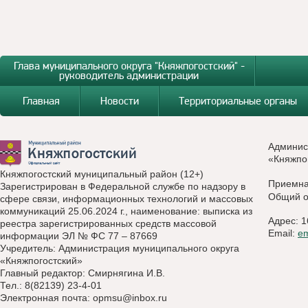
Глава муниципального округа "Княжпогостский" -
руководитель администрации
Главная
Новости
Территориальные органы
Админис
«Княжпо
Княжпогостский муниципальный район (12+)
Приемн
Зарегистрирован в Федеральной службе по надзору в
Общий о
сфере связи, информационных технологий и массовых
коммуникаций 25.06.2024 г., наименование: выписка из
Адрес: 1
реестра зарегистрированных средств массовой
Email:
e
информации ЭЛ № ФС 77 – 87669
Учредитель: Администрация муниципального округа
«Княжпогостский»
Главный редактор: Смирнягина И.В.
Тел.: 8(82139) 23-4-01
Электронная почта:
opmsu@inbox.ru