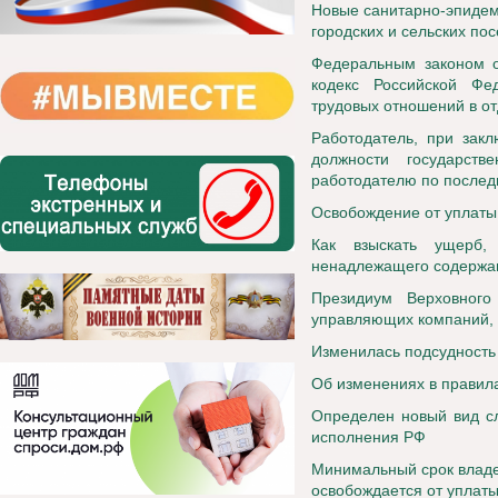
Новые санитарно-эпидем
городских и сельских по
Федеральным законом о
кодекс Российской Фе
трудовых отношений в о
Работодатель, при зак
должности государст
работодателю по последн
Освобождение от уплаты 
Как взыскать ущерб, 
ненадлежащего содержа
Президиум Верховного
управляющих компаний, 
Изменилась подсудность
Об изменениях в правила
Определен новый вид сл
исполнения РФ
Минимальный срок владе
освобождается от уплаты