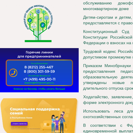
обслуживанию домоф
многоквартирном доме
Детям-сиротам и детям,
предоставляется с прав
Конституционный Суд
Конституции Российско
Федерации о взносах на
Трудовой кодекс Россий
допустимом промежутке 
Приказом Минобрнауки 
предоставления педаг
образовательную деяте
утверждены новые пр
длительного отпуска сро
Ходатайство, заявлени
форме электронного док
Использовать леса дл
охотхозяйственных согла
В соответствии с Ф
единовременной выплате