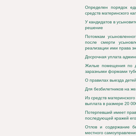
Определен порядок ед
средств материнского ка
У кандидатов в усынови
решение
Потомкам усыновленног
после смерти усынов
реализации ими права з
Досрочная уплата админ
Жилые помещения по д
заразными формами тубе
О правилах выезда детей
Для безбилетников на ж
Из средств материнског
выплата в размере 20 00
Потерпевший имеет прав
последующей кражей его
Отлов и содержание бе
местного самоуправлени