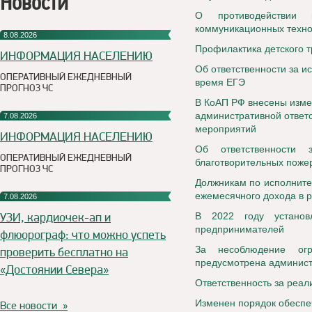
Новости
О противодействии 
коммуникационных техно
8.08.2026
Профилактика детского 
ИНФОРМАЦИЯ НАСЕЛЕНИЮ
Об ответственности за 
ОПЕРАТИВНЫЙ ЕЖЕДНЕВНЫЙ
время ЕГЭ
ПРОГНОЗ ЧС
В КоАП РФ внесены изме
административной ответс
7.08.2026
мероприятий
ИНФОРМАЦИЯ НАСЕЛЕНИЮ
Об ответственности
ОПЕРАТИВНЫЙ ЕЖЕДНЕВНЫЙ
благотворительных поже
ПРОГНОЗ ЧС
Должникам по исполните
ежемесячного дохода в 
7.08.2026
УЗИ, кардиочек-ап и
В 2022 году установ
предпринимателей
флюорограф: что можно успеть
За несоблюдение огр
проверить бесплатно на
предусмотрена админист
«Достоянии Севера»
Ответственность за реа
Изменен порядок обеспе
Все новости »