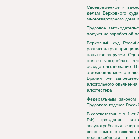
Своевременное и важно
делам Верховного суда
многоквартирного дома 
Трудовое законодатель
получение заработной п
Верховный суд Россий
разъяснил ряд принципи
напитков за рулем. Одн
нельзя употреблять ал
освидетельствование. В 
автомобиле можно в люб
Врачам же запрещено
алкогольного опьянения 
алкотестера
Федеральным законом 
Трудового кодекса Росси
В соответствии с п. 1 ст
РФ) гражданин, кот
злоупотребления спирт
свою семью в тяжелое 
дееспособности в по