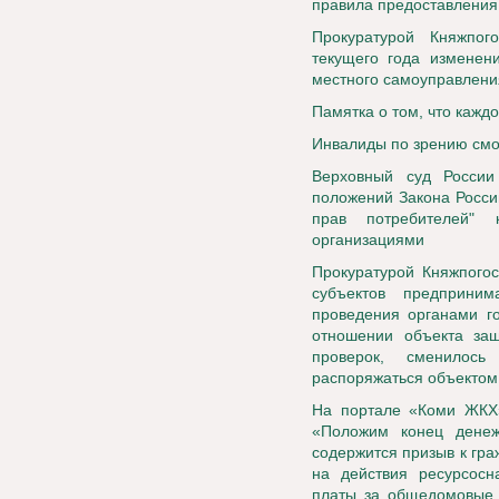
правила предоставления 
Прокуратурой Княжпог
текущего года изменен
местного самоуправлени
Памятка о том, что кажд
Инвалиды по зрению смо
Верховный суд России
положений Закона Росси
прав потребителей" 
организациями
Прокуратурой Княжпогос
субъектов предприним
проведения органами го
отношении объекта защ
проверок, сменилось
распоряжаться объектом 
На портале «Коми ЖКХ»
«Положим конец денеж
содержится призыв к гр
на действия ресурсос
платы за общедомовые н