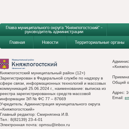
Глава муниципального округа "Княжпогостский" -
руководитель администрации
Главная
Новости
Территориальные органы
Админис
«Княжпо
Княжпогостский муниципальный район (12+)
Приемн
Зарегистрирован в Федеральной службе по надзору в
Общий о
сфере связи, информационных технологий и массовых
коммуникаций 25.06.2024 г., наименование: выписка из
Адрес: 1
реестра зарегистрированных средств массовой
Email:
e
информации ЭЛ № ФС 77 – 87669
Учредитель: Администрация муниципального округа
«Княжпогостский»
Главный редактор: Смирнягина И.В.
Тел.: 8(82139) 23-4-01
Электронная почта:
opmsu@inbox.ru