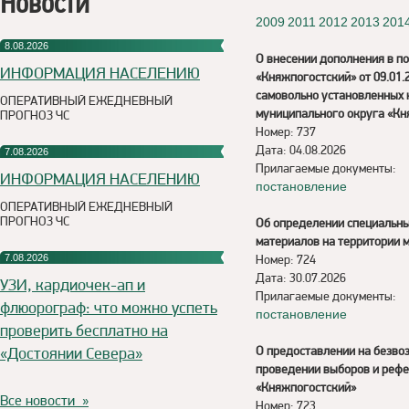
Новости
2009
2011
2012
2013
201
8.08.2026
О внесении дополнения в п
ИНФОРМАЦИЯ НАСЕЛЕНИЮ
«Княжпогостский» от 09.01
самовольно установленных 
ОПЕРАТИВНЫЙ ЕЖЕДНЕВНЫЙ
муниципального округа «Кн
ПРОГНОЗ ЧС
Номер: 737
Дата: 04.08.2026
7.08.2026
Прилагаемые документы:
ИНФОРМАЦИЯ НАСЕЛЕНИЮ
постановление
ОПЕРАТИВНЫЙ ЕЖЕДНЕВНЫЙ
ПРОГНОЗ ЧС
Об определении специальны
материалов на территории 
7.08.2026
Номер: 724
Дата: 30.07.2026
УЗИ, кардиочек-ап и
Прилагаемые документы:
флюорограф: что можно успеть
постановление
проверить бесплатно на
«Достоянии Севера»
О предоставлении на безво
проведении выборов и рефе
«Княжпогостский»
Все новости »
Номер: 723