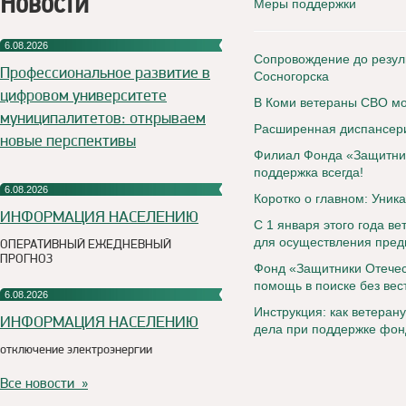
Новости
Меры поддержки
6.08.2026
Сопровождение до резул
Профессиональное развитие в
Сосногорска
цифровом университете
В Коми ветераны СВО мог
муниципалитетов: открываем
Расширенная диспансери
новые перспективы
Филиал Фонда «Защитник
поддержка всегда!
6.08.2026
Коротко о главном: Уни
ИНФОРМАЦИЯ НАСЕЛЕНИЮ
С 1 января этого года в
для осуществления пред
ОПЕРАТИВНЫЙ ЕЖЕДНЕВНЫЙ
ПРОГНОЗ
Фонд «Защитники Отечес
помощь в поиске без вес
6.08.2026
Инструкция: как ветеран
ИНФОРМАЦИЯ НАСЕЛЕНИЮ
дела при поддержке фон
отключение электроэнергии
Все новости »