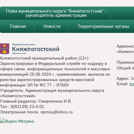
Глава муниципального округа "Княжпогостский" -
руководитель администрации
Главная
Новости
Территориальные органы
Админис
«Княжпо
Княжпогостский муниципальный район (12+)
Приемн
Зарегистрирован в Федеральной службе по надзору в
Общий о
сфере связи, информационных технологий и массовых
коммуникаций 25.06.2024 г., наименование: выписка из
Адрес: 1
реестра зарегистрированных средств массовой
Email:
e
информации ЭЛ № ФС 77 – 87669
Учредитель: Администрация муниципального округа
«Княжпогостский»
Главный редактор: Смирнягина И.В.
Тел.: 8(82139) 23-4-01
Электронная почта:
opmsu@inbox.ru