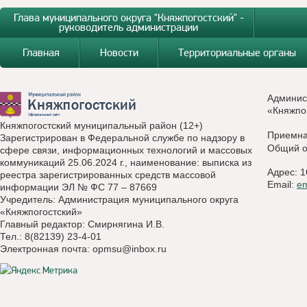
Глава муниципального округа "Княжпогостский" -
руководитель администрации
Главная
Новости
Территориальные органы
Админис
«Княжпо
Княжпогостский муниципальный район (12+)
Приемн
Зарегистрирован в Федеральной службе по надзору в
Общий о
сфере связи, информационных технологий и массовых
коммуникаций 25.06.2024 г., наименование: выписка из
Адрес: 1
реестра зарегистрированных средств массовой
Email:
e
информации ЭЛ № ФС 77 – 87669
Учредитель: Администрация муниципального округа
«Княжпогостский»
Главный редактор: Смирнягина И.В.
Тел.: 8(82139) 23-4-01
Электронная почта:
opmsu@inbox.ru