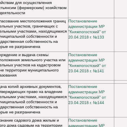
яйствам для осуществления
стьянсим (фермерским) хозяйством
 деятельности
ласование местоположения границ
Постановление
ельных участков, граничащих с
администрации МР
ельными участками, находящимися
"Княжпогостский" от
униципальной собственности и
20.04.2018 г. №133
ударственная собственность на
орые не разграничена
ерждение и выдача схемы
Постановление
положения земельного участка или
администрации МР
ельных участков на кадастровом
"Княжпогостский" от
не территории муниципального
23.04.2018 г. №141
азования
ача копий архивных документов,
Постановление
тверждающих право на владение
администрации МР
ельными участками, находящимися
"Княжпогостский" от
униципальной собственности и
23.04.2018 г. №144
ударственная собственность на
орые не разграничена
знание садового дома жилым и
Постановление
ого дома садовым на территории
администрации МР