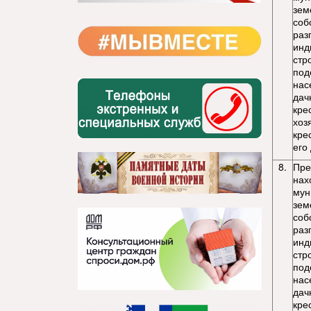
зем
соб
раз
инд
стр
под
нас
дач
кре
хоз
кре
его
8.
Пре
нах
мун
зем
соб
раз
инд
стр
под
нас
дач
кре