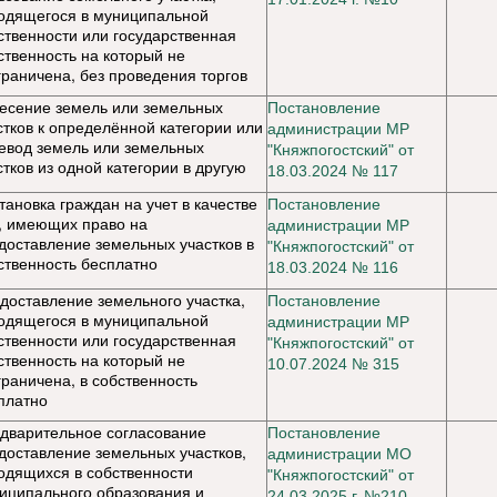
одящегося в муниципальной
ственности или государственная
ственность на который не
граничена, без проведения торгов
есение земель или земельных
Постановление
стков к определённой категории или
администрации МР
евод земель или земельных
"Княжпогостский" от
стков из одной категории в другую
18.03.2024 № 117
тановка граждан на учет в качестве
Постановление
, имеющих право на
администрации МР
доставление земельных участков в
"Княжпогостский" от
ственность бесплатно
18.03.2024 № 116
доставление земельного участка,
Постановление
одящегося в муниципальной
администрации МР
ственности или государственная
"Княжпогостский" от
ственность на который не
10.07.2024 № 315
граничена, в собственность
платно
дварительное согласование
Постановление
доставление земельных участков,
администрации МО
одящихся в собственности
"Княжпогостский" от
иципального образования и
24.03.2025 г. №210