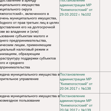
доставление в аренду
Постановл
е
ние
иципального имущества
администрации МР
иципального округа
"Княжпогостский" от
яжпогостский», включенного в
29.03.2022 г. №102
ечень муниципального имущества,
бодного от прав третьих лиц в целях
доставления его на долгосрочной
ове во владение и (или)
ьзование субъектам малого и
днего предпринимательства,
ическим лицам, применяющим
циальный налоговый режим и
анизациям, образующим
раструктуру поддержки субъектов
ого и среднего
дпринимательства
едача муниципального имущества в
Постановление
ерительное управление
администрации МР
"Княжпогостский" от
20.04.2017 г. №138
едача муниципального имущества в
Постановление
возмездное пользование
администрации МР
"Княжпогостский" от
20.04.2017 г. №139