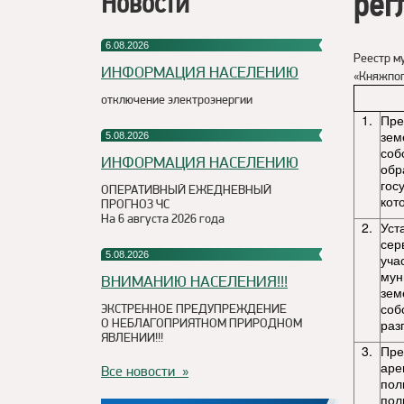
рег
Новости
6.08.2026
Реестр м
ИНФОРМАЦИЯ НАСЕЛЕНИЮ
«Княжпог
отключение электроэнергии
1.
Пре
зем
5.08.2026
соб
ИНФОРМАЦИЯ НАСЕЛЕНИЮ
обр
гос
ОПЕРАТИВНЫЙ ЕЖЕДНЕВНЫЙ
кот
ПРОГНОЗ ЧС
На 6 августа 2026 года
2.
Уст
сер
5.08.2026
уча
мун
ВНИМАНИЮ НАСЕЛЕНИЯ!!!
зем
соб
ЭКСТРЕННОЕ ПРЕДУПРЕЖДЕНИЕ
О НЕБЛАГОПРИЯТНОМ ПРИРОДНОМ
раз
ЯВЛЕНИИ!!!
3.
Пре
аре
Все новости »
пол
пол