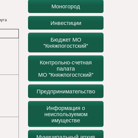
Моногород
руга
Инвестиции
Бюджет МО
"Княжпогостский"
Контрольно-счетная
палата
МО "Княжпогостский"
Предпринимательство
Информация о
неиспользуемом
имуществе
Муниципальный архив