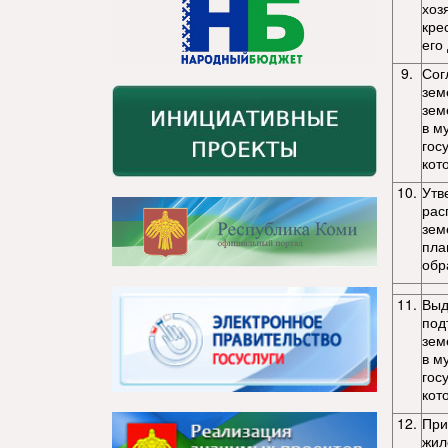
хоз
кре
его
9.
Сог
зем
зем
в м
гос
кот
10.
Утв
рас
зем
пла
обр
11.
Выд
под
зем
в м
гос
кот
12.
При
жил