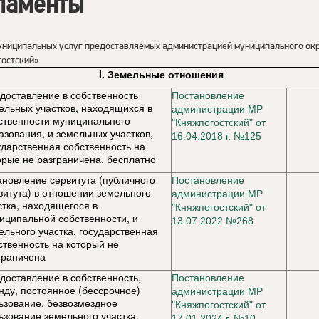
ламенты
униципальных услуг предоставляемых администрацией муниципального ок
остский»
I. Земельные отношения
доставление в собственность
Постановление
ельных участков, находящихся в
администрации МР
ственности муниципального
"Княжпогостский" от
азования, и земельных участков,
16.04.2018 г. №125
ударственная собственность на
орые не разграничена, бесплатно
ановление сервитута (публичного
Постановление
витута) в отношении земельного
администрации МР
стка, находящегося в
"Княжпогостский" от
иципальной собственности, и
13.07.2022 №268
ельного участка, государственная
ственность на который не
граничена
доставление в собственность,
Постановление
нду, постоянное (бессрочное)
администрации МР
ьзование, безвозмездное
"Княжпогостский" от
ьзование земельного участка,
17.01.2024 г. №10