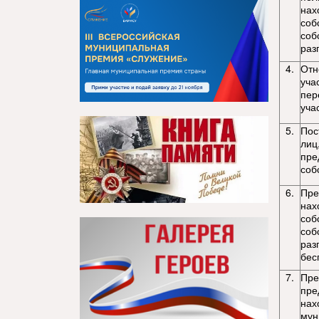
нах
соб
соб
раз
4.
Отн
уча
пер
уча
5.
Пос
лиц
пре
соб
6.
Пре
нах
соб
соб
раз
бес
7.
Пре
пре
нах
мун