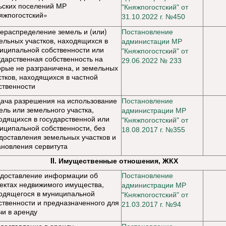
ьских поселений МР
"Княжпогостский" от
яжпогостский»
31.10.2022 г. №450
ераспределение земель и (или)
Постановление
ельных участков, находящихся в
администации МР
иципальной собственности или
"Княжпогостский" от
ударственная собственность на
29.06.2022 № 233
орые не разграничена, и земельных
стков, находящихся в частной
ственности
ача разрешения на использование
Постановление
ель или земельного участка,
администрации МР
одящихся в государственной или
"Княжпогостский" от
иципальной собственности, без
18.08.2017 г. №355
доставления земельных участков и
ановления сервитута
II. Имущественные отношения, ЖКХ
доставление информации об
Постановление
ектах недвижимого имущества,
администрации МР
одящегося в муниципальной
"Княжпогостский" от
ственности и предназначенного для
21.03.2017 г. №94
чи в аренду