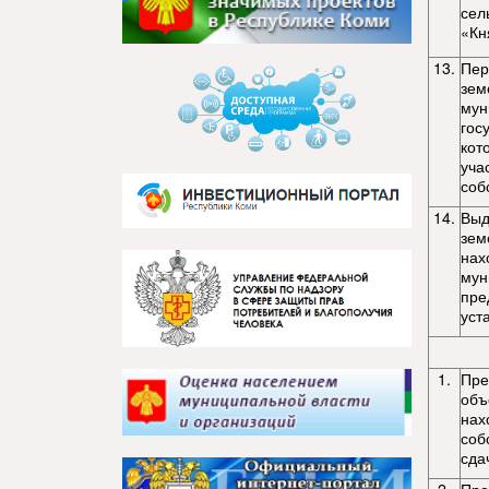
сел
«Кн
13.
Пер
зем
мун
гос
кот
уча
соб
14.
Выд
зем
нах
мун
пре
уст
1.
Пре
объ
нах
соб
сда