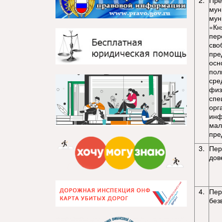
2.
Пре
мун
мун
«Кн
пер
сво
пре
осн
пол
сре
физ
спе
орг
инф
мал
пре
3.
Пер
дов
4.
Пер
без