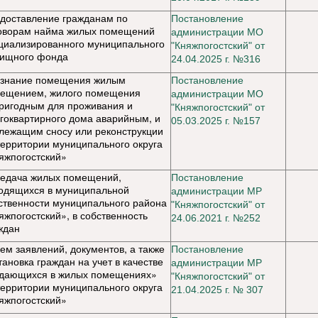
доставление гражданам по
Постановление
оворам найма жилых помещений
администрации МО
циализированного муниципального
"Княжпогостский" от
ищного фонда
24.04.2025 г. №316
знание помещения жилым
Постановление
ещением, жилого помещения
администрации МО
ригодным для проживания и
"Княжпогостский" от
гоквартирного дома аварийным, и
05.03.2025 г. №157
лежащим сносу или реконструкции
территории муниципального округа
яжпогостский»
едача жилых помещений,
Постановление
одящихся в муниципальной
администрации МР
ственности муниципального района
"Княжпогостский" от
яжпогостский», в собственность
24.06.2021 г. №
252
ждан
ем заявлений, документов, а также
Постановление
тановка граждан на учет в качестве
администрации МР
дающихся в жилых помещениях»
"Княжпогостский" от
территории муниципального округа
21.04.2025 г. № 307
яжпогостский»