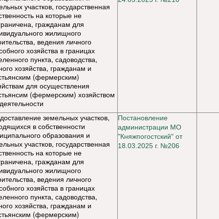
ельных участков, государственная
ственность на которые не
граничена, гражданам для
ивидуального жилищного
оительства, ведения личного
собного хозяйства в границах
еленного пункта, садоводства,
ного хозяйства, гражданам и
стьянским (фермерским)
яйствам для осуществления
стьянсим (фермерским) хозяйством
 деятельности
доставление земельных участков,
Постановление
одящихся в собственности
администрации МО
иципального образования и
"Княжпогостский" от
ельных участков, государственная
18.03.2025 г. №206
ственность на которые не
граничена, гражданам для
ивидуального жилищного
оительства, ведения личного
собного хозяйства в границах
еленного пункта, садоводства,
ного хозяйства, гражданам и
стьянским (фермерским)