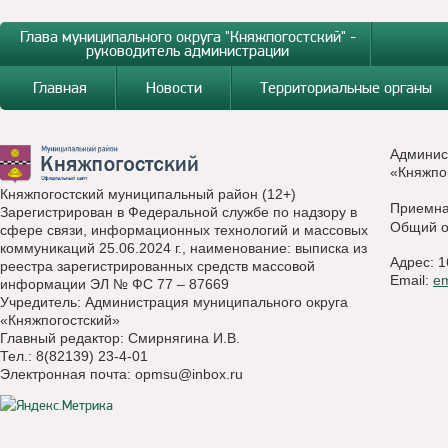
Глава муниципального округа "Княжпогостский" -
руководитель администрации
Главная
Новости
Территориальные органы
Админис
«Княжпо
Княжпогостский муниципальный район (12+)
Приемн
Зарегистрирован в Федеральной службе по надзору в
Общий о
сфере связи, информационных технологий и массовых
коммуникаций 25.06.2024 г., наименование: выписка из
Адрес: 1
реестра зарегистрированных средств массовой
Email:
e
информации ЭЛ № ФС 77 – 87669
Учредитель: Администрация муниципального округа
«Княжпогостский»
Главный редактор: Смирнягина И.В.
Тел.: 8(82139) 23-4-01
Электронная почта:
opmsu@inbox.ru