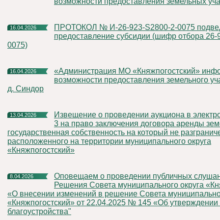
возможности предоставления земельных учас
ПРОТОКОЛ № И-26-923-S2800-2-0075 подведения итогов на
16.04.2026
предоставление субсидии (шифр отбора 26-
0075)
«Администрация МО «Княжпогостский» информирует о
16.04.2026
возможности предоставления земельного уча
д. Синдор
Извещение о проведении аукциона в электронной форме №
13.04.2026
3 на право заключения договора аренды зем
государственная собственность на который не разгранич
расположенного на территории муниципального округа
«Княжпогостский»
Оповещаем о проведении публичных слушаний по проекту:
8.04.2026
Решения Совета муниципального округа «Кн
«О внесении изменений в решение Совета муниципально
«Княжпогостский» от 22.04.2025 № 145 «Об утверждении
благоустройства"