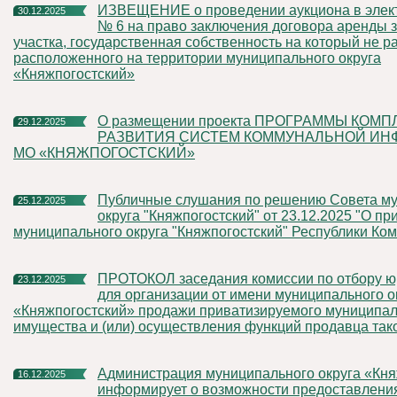
ИЗВЕЩЕНИЕ о проведении аукциона в электронной форме
30.12.2025
№ 6 на право заключения договора аренды 
участка, государственная собственность на который не р
расположенного на территории муниципального округа
«Княжпогостский»
о размещении проекта ПРОГРАММЫ КОМПЛЕКСНОГО
29.12.2025
РАЗВИТИЯ СИСТЕМ КОММУНАЛЬНОЙ ИН
МО «КНЯЖПОГОСТСКИЙ»
Публичные слушания по решению Совета муниципального
25.12.2025
округа "Княжпогостский" от 23.12.2025 "О пр
муниципального округа "Княжпогостский" Республики Ко
ПРОТОКОЛ заседания комиссии по отбору юридических лиц
23.12.2025
для организации от имени муниципального о
«Княжпогостский» продажи приватизируемого муниципал
имущества и (или) осуществления функций продавца так
Администрация муниципального округа «Княжпогостский»
16.12.2025
информирует о возможности предоставлени