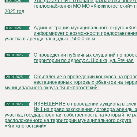
УВЕДОМЛЕНИЕ о начале разработки проекта схемы
5.02.2025
теплоснабжения МО МО «Княжпогостский» п
2025 год
Администрация муниципального округа «Княжпогостский»
5.02.2025
информирует о возможности предоставлени
участка в аренду площадью 1500,0 кв.м
О проведении публичных слушаний по проекту межевания
30.01.2025
территории по адресу: с. Шошка, ул. Речная
Объявление о проведении конкурса на право размещения
29.01.2025
нестационарных торговых объектов на терр
муниципального округа "Княжпогостский"
ИЗВЕЩЕНИЕ о проведении аукциона в электронной форме
22.01.2025
№ 1 на право заключения договора аренды 
участка, государственная собственность на который не р
расположенного на территории муниципального округа
«Княжпогостский»