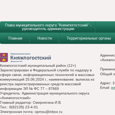
Глава муниципального округа "Княжпогостский" -
руководитель администрации
Главная
Новости
Территориальные органы
Админис
«Княжпо
Княжпогостский муниципальный район (12+)
Приемн
Зарегистрирован в Федеральной службе по надзору в
Общий о
сфере связи, информационных технологий и массовых
коммуникаций 25.06.2024 г., наименование: выписка из
Адрес: 1
реестра зарегистрированных средств массовой
Email:
e
информации ЭЛ № ФС 77 – 87669
Учредитель: Администрация муниципального округа
«Княжпогостский»
Главный редактор: Смирнягина И.В.
Тел.: 8(82139) 23-4-01
Электронная почта:
opmsu@inbox.ru