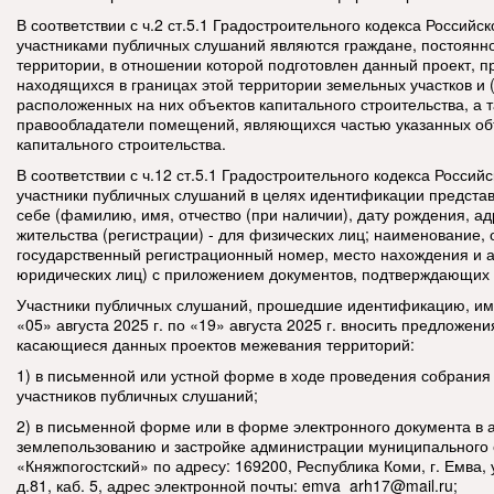
В соответствии с ч.2 ст.5.1 Градостроительного кодекса Россий
участниками публичных слушаний являются граждане, постоян
территории, в отношении которой подготовлен данный проект, 
находящихся в границах этой территории земельных участков и 
расположенных на них объектов капитального строительства, а 
правообладатели помещений, являющихся частью указанных об
капитального строительства.
В соответствии с ч.12 ст.5.1 Градостроительного кодекса Росси
участники публичных слушаний в целях идентификации предста
себе (фамилию, имя, отчество (при наличии), дату рождения, а
жительства (регистрации) - для физических лиц; наименование,
государственный регистрационный номер, место нахождения и а
юридических лиц) с приложением документов, подтверждающих 
Участники публичных слушаний, прошедшие идентификацию, име
«05» августа 2025 г. по «19» августа 2025 г. вносить предложени
касающиеся данных проектов межевания территорий:
1) в письменной или устной форме в ходе проведения собрания
участников публичных слушаний;
2) в письменной форме или в форме электронного документа в 
землепользованию и застройке администрации муниципального 
«Княжпогостский» по адресу: 169200, Республика Коми, г. Емва, 
д.81, каб. 5, адрес электронной почты:
emva_arh17@mail.ru;