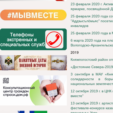
23 февраля 2020 г.
Актив
ярмарке, посвящённой Д
25 февраля 2020 года со
"Аддзысълöмьяс" посети
инвалидов
25 февраля 2020 года в
6 марта 2020 года на п
Вологодско-Архангельск
2019
Княжпогостский район о
«Достояние Севера-201
3 сентября в МАУ «Кня
солидарности в борь
национальных землячест
12 октября 2019 г. в ЦН
вместе"
13 октября 2019 г. арти
фестивале-конкурсе каза
прошел в г. Ухте