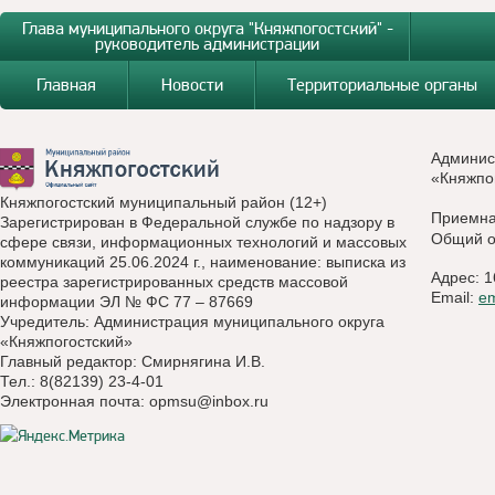
Глава муниципального округа "Княжпогостский" -
руководитель администрации
Главная
Новости
Территориальные органы
Админис
«Княжпо
Княжпогостский муниципальный район (12+)
Приемн
Зарегистрирован в Федеральной службе по надзору в
Общий о
сфере связи, информационных технологий и массовых
коммуникаций 25.06.2024 г., наименование: выписка из
Адрес: 1
реестра зарегистрированных средств массовой
Email:
e
информации ЭЛ № ФС 77 – 87669
Учредитель: Администрация муниципального округа
«Княжпогостский»
Главный редактор: Смирнягина И.В.
Тел.: 8(82139) 23-4-01
Электронная почта:
opmsu@inbox.ru