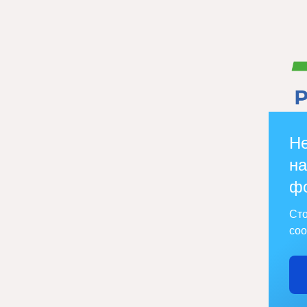
Не
на
ф
Сто
соо