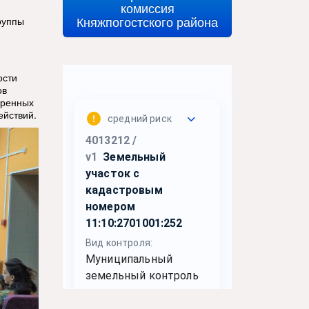
комиссия
Княжпогостского района
руппы
ости
ов
тренных
ействий.