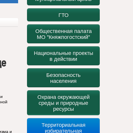
ГТО
Общественная палата
МО "Княжпогостский"
Национальные проекты
в действии
де
Безопасность
населения
Охрана окружающей
ми
шной
среды и природные
ресурсы
Территориальная
избирательная
изма и