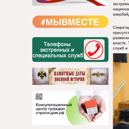
экстрем
национа
азербай
Секрета
присутс
разжига
власти.
служб и