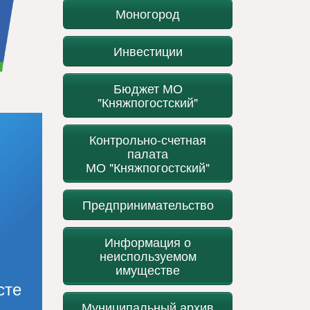
Моногород
Инвестиции
Бюджет МО
"Княжпогостский"
Контрольно-счетная
палата
МО "Княжпогостский"
Предпринимательство
Информация о
неиспользуемом
имуществе
сте
Муниципальный архив