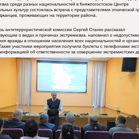
изма среди разных национальностей в Княжпогостском Центре
льных культур состоялась встреча с представителями этнической г
джанцев, проживающих на территории района.
рь антитеррористической комиссии Сергей Станко рассказал
твующим о видах и причинах экстремизма, напомнил о недопустим
ния вражды в отношении населения всех национальностей и орган
 Также участники мероприятия получили буклеты с телефонами экс
 информацией об ответственности за совершение экстремистских д