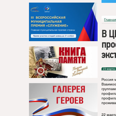
Главна
В Ц
про
экс
23 марта 
Россия 
Взаимоо
группам
профила
профила
прожива
22 март