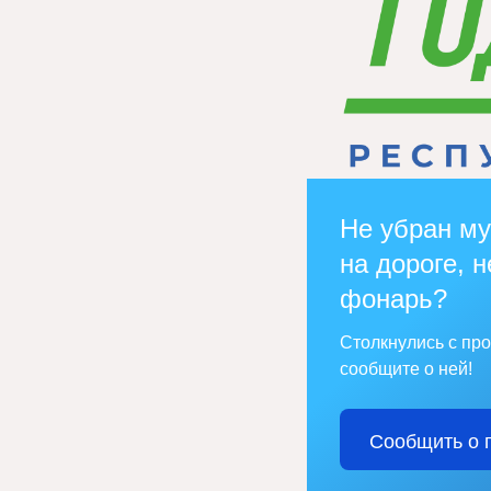
Не убран му
на дороге, н
фонарь?
Столкнулись с пр
сообщите о ней!
Сообщить о 