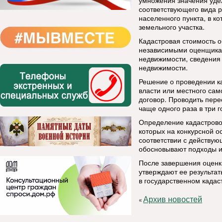
умножения значения уде
соответствующего вида р
населенного пункта, в к
земельного участка.
Кадастровая стоимость 
независимыми оценщикам
недвижимости, сведения 
недвижимости.
Решение о проведении к
власти или местного са
договор. Проводить перео
чаще одного раза в три г
Определение кадастрово
которых на конкурсной о
соответствии с действу
обосновывают подходы и
После завершения оценк
утверждают ее результат
в государственном кадас
Архив новостей
«