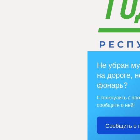
Не убран му
на дороге, н
фонарь?
Столкнулись с пр
сообщите о ней!
Сообщить о 