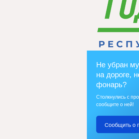
Не убран му
на дороге, н
фонарь?
Столкнулись с пр
сообщите о ней!
Сообщить о 