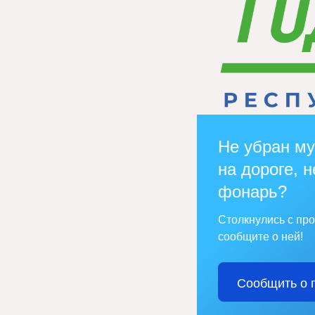
Не убран му
на дороге, н
фонарь?
Столкнулись с пр
сообщите о ней!
Сообщить о 