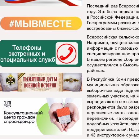
Последний раз Всеросси
году. Это была первая п
в Российской Федерации.
Госпрограммы развития с
востребованы бизнес-соо
Всероссийская сельскохо
Например, осуществился
информации с помощью 
специализированное про
В нашем регионе сбор и
осуществлялся в Сысоль
районах.
В Республике Коми предс
муниципальных образова
выборочном виде подлеж
земельных участков, на 
выращиваются сельскохо
респондентов были разр
переписные листы запол
переписчики. На сегодня
подсобных хозяйств, око
предпринимателей. На т
и 43 инструкторских уча