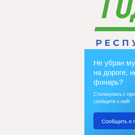
Не убран му
на дороге, н
фонарь?
Столкнулись с пр
сообщите о ней!
Сообщить о 