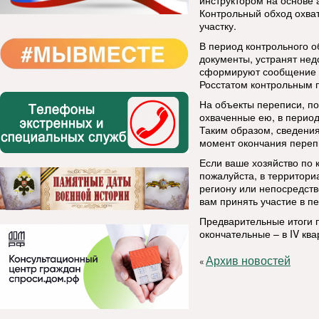
инструктором на основе 
Контрольный обход охват
участку.
В период контрольного 
документы, устранят не
сформируют сообщение п
Росстатом контрольным 
На объекты переписи, п
охваченные ею, в период
Таким образом, сведения
момент окончания перепи
Если ваше хозяйство по 
пожалуйста, в территори
региону или непосредств
вам принять участие в п
Предварительные итоги п
окончательные – в IV ква
Архив новостей
«