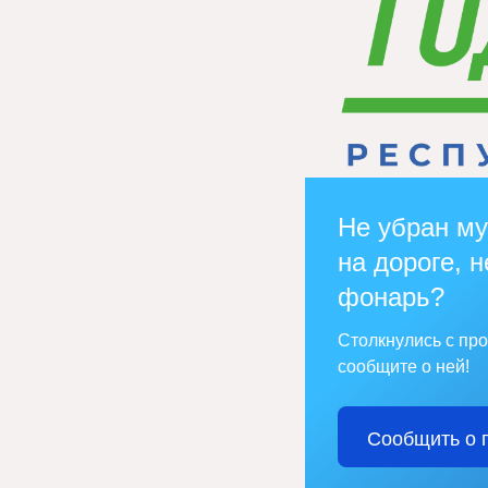
Не убран му
на дороге, н
фонарь?
Столкнулись с пр
сообщите о ней!
Сообщить о 