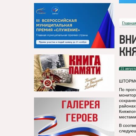
Главна
ВН
КНЯ
21 август
ШТОРМО
По прог
монитор
сохране
районах
Княжпог
местами
В соотв
следующ