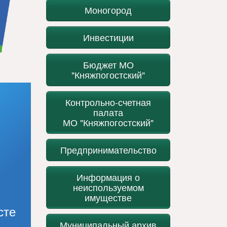
Моногород
Инвестиции
Бюджет МО
"Княжпогостский"
Контрольно-счетная
палата
МО "Княжпогостский"
Предпринимательство
Информация о
неиспользуемом
имуществе
сте
Муниципальный архив