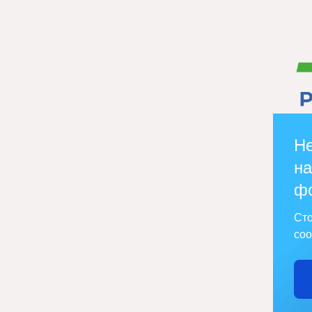
Не
на
ф
Сто
соо