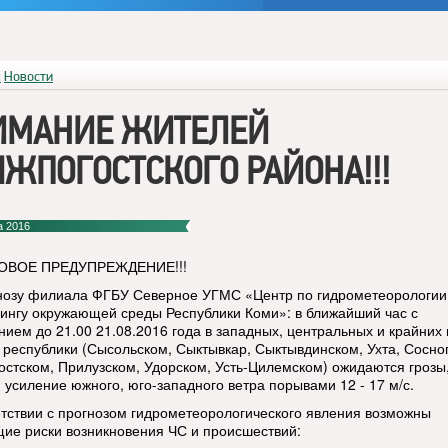
я
Новости
ИМАНИЕ ЖИТЕЛЕЙ
ЖПОГОСТСКОГО РАЙОНА!!!
а 2016
ВОЕ ПРЕДУПРЕЖДЕНИЕ!!!
нозу филиала ФГБУ Северное УГМС «Центр по гидрометеорологии
ингу окружающей среды Республики Коми»: в ближайший час с
нием до 21.00 21.08.2016 года в западных, центральных и крайних
 республики (Сысольском, Сыктывкар, Сыктывдинском, Ухта, Сосног
остском, Прилузском, Удорском, Усть-Цилемском) ожидаются грозы,
 усиление южного, юго-западного ветра порывами 12 - 17 м/с.
етствии с прогнозом гидрометеорологического явления возможны
ие риски возникновения ЧС и происшествий: