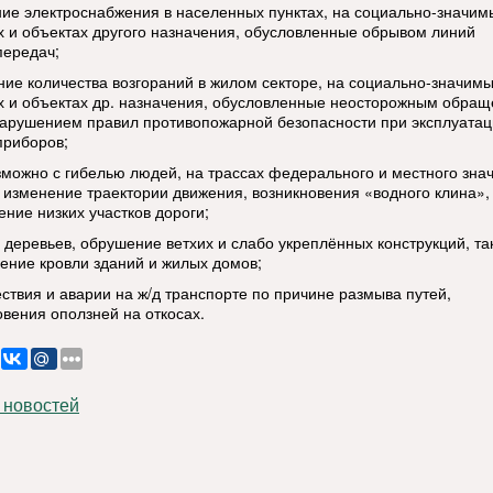
ие электроснабжения в населенных пунктах, на социально-значим
х и объектах другого назначения, обусловленные обрывом линий
передач;
ние количества возгораний в жилом секторе, на социально-значим
х и объектах др. назначения, обусловленные неосторожным обращ
нарушением правил противопожарной безопасности при эксплуата
приборов;
зможно с гибелью людей, на трассах федерального и местного зна
 изменение траектории движения, возникновения «водного клина»,
ение низких участков дороги;
 деревьев, обрушение ветхих и слабо укреплённых конструкций, та
ение кровли зданий и жилых домов;
ствия и аварии на ж/д транспорте по причине размыва путей,
овения оползней на откосах.
 новостей