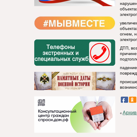
нарушен
объекта
электро
увеличе
объекта
огнем, 
электро
ДТП, во
причине
подтопл
падение
поврежд
происше
возникн
Архив
«