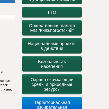
ГТО
Общественная палата
МО "Княжпогостский"
Национальные проекты
в действии
Безопасность
населения
 и
Охрана окружающей
 южных
среды и природные
орск,
ресурсы
 ливни,
Территориальная
избирательная