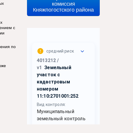
комиссия
ых
Княжпогостского района
ых
ением с
ции
чения по
кже