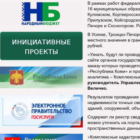
В рамках работ федерал
16 муниципальных образ
Куломском, Корткеросско
Прилузском, Койгородско
Печоре и Сосногорске. Р
В Усинке, Троицко-Печор
местного значения в гра
рублей.
«Узнать, будут ли прово
сайте органов государст
заказу которых проводят
«Республика Коми» и про
аналитика – Комплексны
руководитель Управле
Величко.
Результатом проведения 
недвижимости точных св
зданий, сооружений, объ
Содержит ли реестр свед
можно уточнить на порт
пространственных данных
«Комплексные кадастров