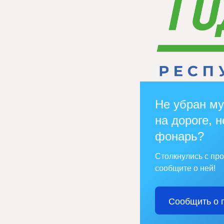
Не убран му
на дороге, н
фонарь?
Столкнулись с пр
сообщите о ней!
Сообщить о 