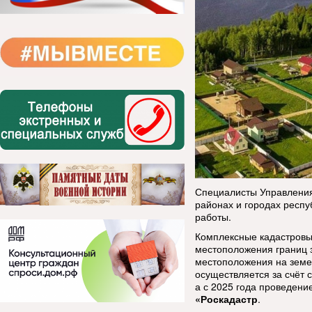
Специалисты Управления 
районах и городах респу
работы.
Комплексные кадастровые
местоположения границ з
местоположения на земе
осуществляется за счёт 
а с 2025 года проведени
«Роскадастр
.