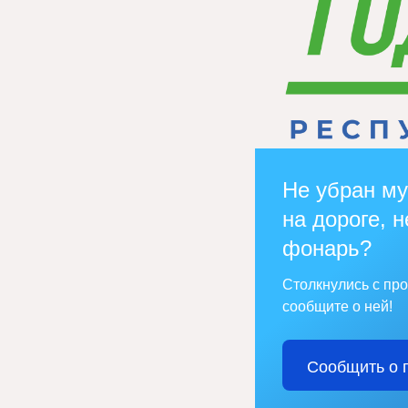
Не убран му
на дороге, н
фонарь?
Столкнулись с пр
сообщите о ней!
Сообщить о 