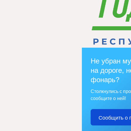
Не убран му
на дороге, н
фонарь?
Столкнулись с пр
сообщите о ней!
Сообщить о 