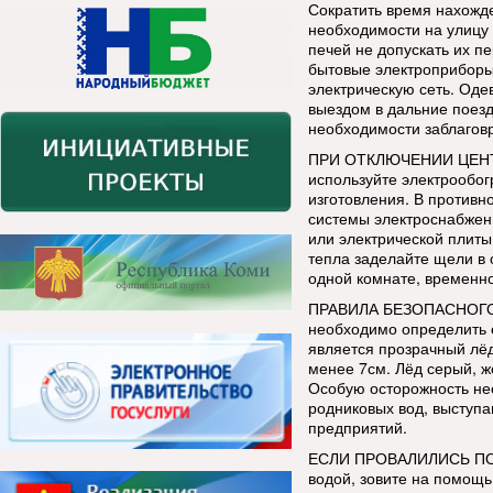
Сократить время нахожде
необходимости на улицу 
печей не допускать их п
бытовые электроприборы
электрическую сеть. Оде
выездом в дальние поезд
необходимости заблаговр
ПРИ ОТКЛЮЧЕНИИ ЦЕНТ
используйте электрообог
изготовления. В противн
системы электроснабжен
или электрической плиты
тепла заделайте щели в 
одной комнате, временно
ПРАВИЛА БЕЗОПАСНОГО 
необходимо определить 
является прозрачный лёд
менее 7см. Лёд серый, ж
Особую осторожность нео
родниковых вод, выступа
предприятий.
ЕСЛИ ПРОВАЛИЛИСЬ ПОД 
водой, зовите на помощь