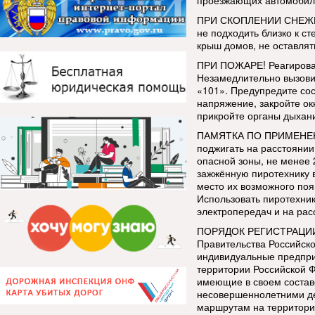
проезжающих автомобиле
ПРИ СКОПЛЕНИИ СНЕЖН
не подходить близко к ст
крыш домов, не оставлят
ПРИ ПОЖАРЕ! Реагироват
Незамедлительно вызови
«101». Предупредите сос
напряжение, закройте о
прикройте органы дыхан
ПАМЯТКА ПО ПРИМЕНЕН
поджигать на расстоянии
опасной зоны, не менее 
зажжённую пиротехнику в
место их возможного по
Использовать пиротехник
электропередач и на рас
ПОРЯДОК РЕГИСТРАЦИИ 
Правительства Российско
индивидуальные предпри
территории Российской Ф
имеющие в своем составе
несовершеннолетними де
маршрутам на территори