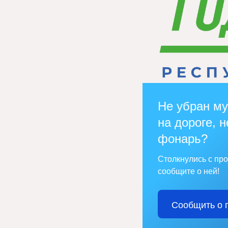
Не убран му
на дороге, н
фонарь?
Столкнулись с пр
сообщите о ней!
Сообщить о 