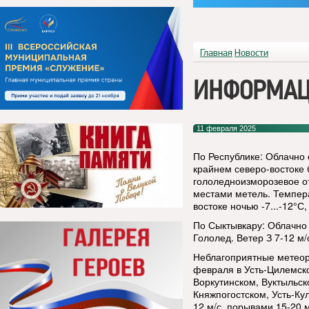
Главная
Новости
ИНФОРМАЦ
11 февраля 2025
По Республике: Облачно 
крайнем северо-востоке 
гололедноизморозевое от
местами метель. Температ
востоке ночью -7...-12°С,
По Сыктывкару: Облачно
Гололед. Ветер З 7-12 м/с
Неблагоприятные метеоро
февраля в Усть-Цилемск
Воркутинском, Вуктыльск
Княжпогостском, Усть-Ку
12 м/с, порывами 15-20 