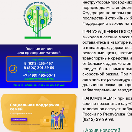
инструктором-проводник
порядке должны информи
Федерации по делам гра
последствий стихийных б
Федерации о выходе на 
ПРИ УХУДШЕНИИ ПОГОДНЫ
выходов в лесные массив
оставайтесь в квартире 
и в квартирах, держитесь
рекламные щиты, шаткие 
транспортные средства 
от больших одиноко стоя
следует быть вниматель
скоростной режим. При 
явлений, не рекомендует
дальние поездки проверь
заблаговременно зарядит
НАПОМИНАЕМ: - при воз
срочно позвонить в служ
телефонов следует набра
России по Республике Ко
(8212) 29-99-99.
Архив новостей
«