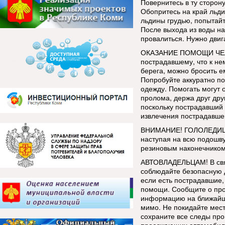
Повернитесь в ту сторон
Обопритесь на край льд
льдины грудью, попытайт
После выхода из воды на
провалиться. Нужно двиг
ОКАЗАНИЕ ПОМОЩИ ЧЕЛ
пострадавшему, что к не
берега, можно бросить е
Попробуйте аккуратно по
одежду. Помогать могут 
пролома, держа друг дру
поскольку пострадавший 
извлечения пострадавшег
ВНИМАНИЕ! ГОЛОЛЕДИЦА!
наступая на всю подошв
резиновым наконечником
АВТОВЛАДЕЛЬЦАМ! В связ
соблюдайте безопасную 
если есть пострадавшие, 
помощи. Сообщите о про
информацию на ближайш
мимо. Не покидайте мес
сохраните все следы про