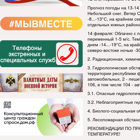
Прогноз погоды на 13-14
Небольшой снег. Ветер СЗ
-8...-13°С, на крайнем се
отдельных южных районах
14 февраля: Облачно с 
переменный 1-5 м/с. Темп
днем -14...-19°С, на кра
северо-востоке ночью -30.
2. Радиационная, химиче
3. Гидрологическая обст
территории республики ф
автомобильных, 2 - пеше
106, в том числе 104 - а
3.1. Опасные гидрологич
3.2. Неблагоприятные ги
4. Биолого-социальная о
5. Лесопожарная обстано
РЕКОМЕНДАЦИИ ПО ПР
ТЕМПЕРАТУРЕ!