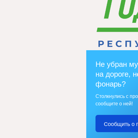
Не убран му
на дороге, н
фонарь?
Столкнулись с пр
сообщите о ней!
Сообщить о 