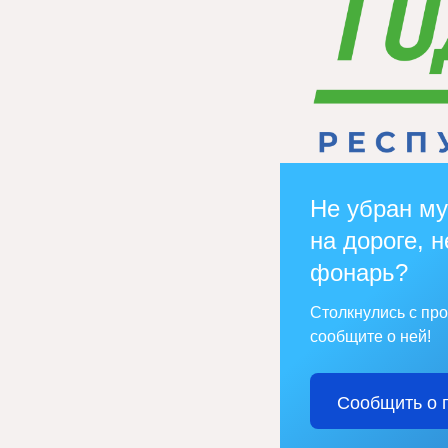
Не убран му
на дороге, н
фонарь?
Столкнулись с пр
сообщите о ней!
Сообщить о 